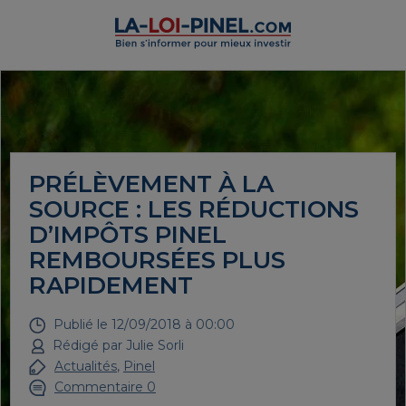
PRÉLÈVEMENT À LA
SOURCE : LES RÉDUCTIONS
D’IMPÔTS PINEL
REMBOURSÉES PLUS
RAPIDEMENT
Publié le
12/09/2018 à 00:00
Rédigé par
Julie Sorli
Actualités
,
Pinel
Commentaire 0