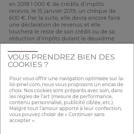
en 2018 1 000 € de crédits d’impôts
recevra, le 15 janvier 2019, un chèque de
600 €. Par la suite, elle devra encore faire
une déclaration de revenus et elle
touchera le reste de son crédit ou de sa
réduction d’impôts durant le deuxième
semestre 2019.
VOUS PRENDREZ BIEN DES
COOKIES ?
Pour vous offrir une navigation optimisée sur la-
loi-pinel.com, nous vous proposons un encas de
choix. Nos cookies sont préparés avec soin, dans
les règles de l’art (mesure de performance,
contenu personnalisé, publicité ciblée, etc.).
Malgré tout l’amour apporté à leur confection,
vous pouvez choisir de « Continuer sans
accepter ».