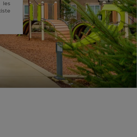
 les
iste