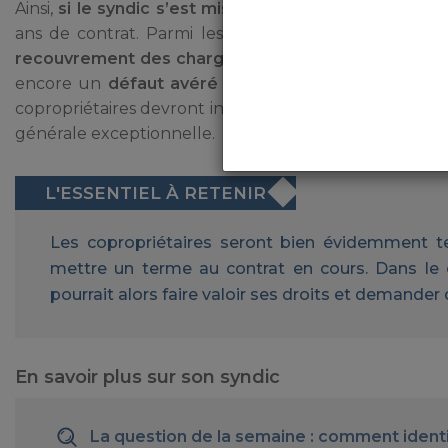
Ainsi,
si le syndic s’est mis en défaut
, les copropriét
ans de contrat. Parmi les fautes relevées et pour l
recouvrement des charges
, la
non-exécution des d
encore un
défaut avéré de gestion
. C’est par le bi
copropriétaires devront informer le syndic de leur déc
générale exceptionnelle.
Les copropriétaires seront bien évidemment t
mettre un terme au contrat en cours. Dans le ca
pourrait alors faire valoir ses droits et demande
En savoir plus sur son syndic
La question de la semaine : comment identi