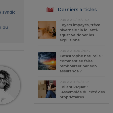
Derniers articles
e syndic
Publié le 12/04/2023
Loyers impayés, trêve
r du
hivernale : la loi anti-
squat va doper les
expulsions
Publié le 04/01/2023
Catastrophe naturelle :
comment se faire
rembourser par son
assurance ?
Publié le 09/12/2022
Loi anti-squat :
l’Assemblée du côté des
propriétaires