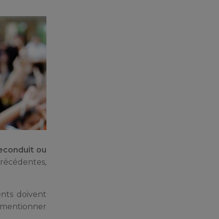
econduit ou
précédentes,
nts doivent
s mentionner