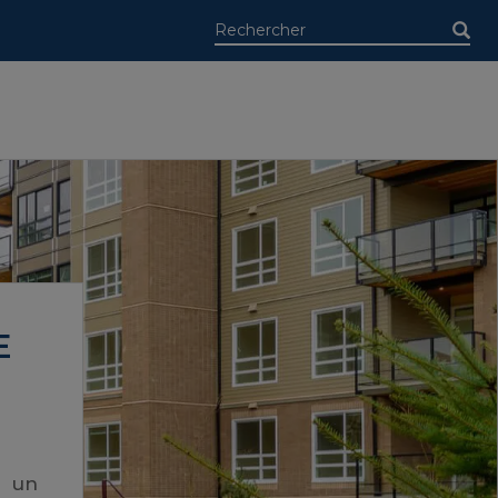
E
à un