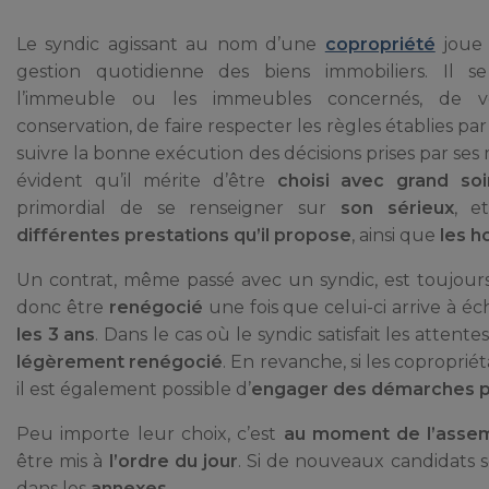
Le syndic agissant au nom d’une
copropriété
joue 
gestion quotidienne des biens immobiliers. Il 
l’immeuble ou les immeubles concernés, de v
conservation, de faire respecter les règles établies pa
suivre la bonne exécution des décisions prises par ses
évident qu’il mérite d’être
choisi avec grand soi
primordial de se renseigner sur
son sérieux
, e
différentes prestations qu’il propose
, ainsi que
les h
Un contrat, même passé avec un syndic, est toujour
donc être
renégocié
une fois que celui-ci arrive à éc
les 3 ans
. Dans le cas où le syndic satisfait les atten
légèrement renégocié
. En revanche, si les copropri
il est également possible d’
engager des démarches po
Peu importe leur choix, c’est
au moment de l’assem
être mis à
l’ordre du jour
. Si de nouveaux candidats s
dans les
annexes
.