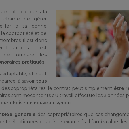
un rôle clé dans la
se charge de gérer
eiller à sa bonne
r la copropriété et de
 membres. Il est donc
n
. Pour cela, il est
t de comparer
les
onoraires pratiqués
.
s adaptable, et peut
héance, à savoir
tous
tes des copropriétaires, le contrat peut simplement
être r
étaires sont mécontents du travail effectué les 3 années 
ur choisir un nouveau syndic
.
blée générale
des copropriétaires que ces changeme
ont sélectionnés pour être examinés, il faudra alors le