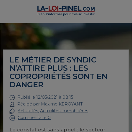
LE MÉTIER DE SYNDIC
N’ATTIRE PLUS : LES
COPROPRIÉTÉS SONT EN
DANGER
Publié le
12/05/2021 à 08:15
Rédigé par
Maxime KEROYANT
Actualités
,
Actualités immobilières
Commentaire 0
Le constat est sans appel : le secteur