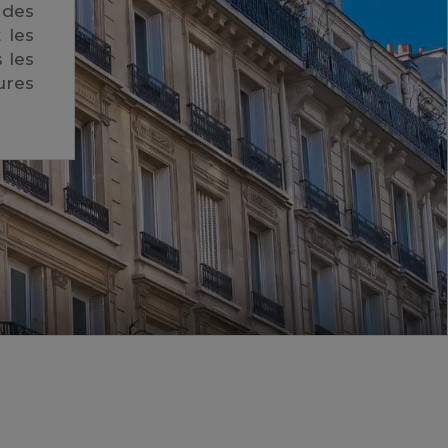
 des
 les
 les
ures