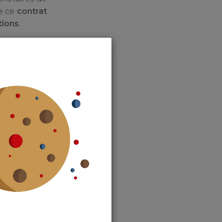
ue ce
contrat
tions
.
est pourquoi
par exemple
nnement qui
là de tarifs
 Le Premier
 décidé de
ne
’à présent les
 parfois à la