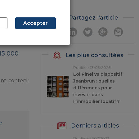
parables les
Partagez l'article
Accepter
15 000
Les plus consultées
Publié le 23/03/2026
Loi Pinel vs dispositif
nt contenir
Jeanbrun : quelles
différences pour
investir dans
l’immobilier locatif ?
e
Derniers articles
Publié le 21/07/2023