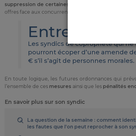
suppression de certaines clauses ou paragraphes su
offres face aux concurrents, ce ne sera plus possible 
Entre 3 000 e
Les syndics de copropriété qui ne
pourront écoper d’une amende de 
€ s’il s’agit de personnes morales.
En toute logique, les futures ordonnances qui prév
l’ensemble de ces
mesures
ainsi que les
pénalités en
En savoir plus sur son syndic
La question de la semaine : comment identi
les fautes que l’on peut reprocher à son sy