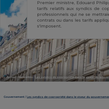
Premier ministre, Edouard Phili
tarifs relatifs aux syndics de c
professionnels qui ne se mettraie
contrats ou dans les tarifs appli
s'imposent.
Accueil
/
Actualités
/
Les syndics de copropriété dans le viseur du gouv
Gouvernement
Les syndics de copropriété dans le viseur du gouverneme