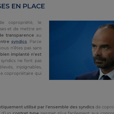
SES EN PLACE
e copropriété, le
ses et de mettre en
 de transparence
au
entre
syndics
. Parce
vous n’êtes pas sans
bien implanté n’est
 syndics ne font pas
levés, injoignables,
e copropriétaire qui
iquement utilisé par l’ensemble des syndics
de coprop
t d’un
contrat type
permet plus facilement aux copropr