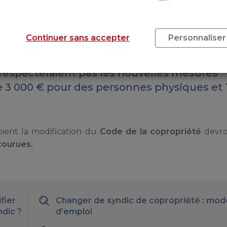
r les contrats
, qui rendaient de fait totalement incom
et
toute fraude sera sanctionnée
.
Continuer sans accepter
Personnaliser
t 15 000 €
 respecteraient pas les nouvelles mesures
3 000 € pour des personnes physiques et 
oient la modification du
Code de la copropriété
devro
courues.
fier
Changer de syndic de copropriété : mod
ndic ?
d’emploi