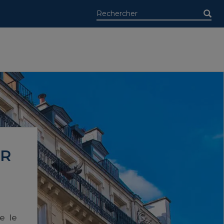
UR
e le