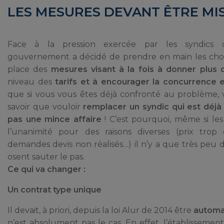
LES MESURES DEVANT ÊTRE MI
Face à la pression exercée par les syndics d
gouvernement a décidé de prendre en main les cho
place des
mesures visant à la fois à donner plus
niveau des
tarifs et à encourager la concurrence 
que si vous vous êtes déjà confronté au problème, 
savoir que vouloir
remplacer un syndic qui est déjà 
pas une mince affaire
! C’est pourquoi, même si les
l’unanimité pour des raisons diverses (prix trop é
demandes devis non réalisés…) il n’y a que très peu d
osent sauter le pas.
Ce qui va changer :
Un contrat type unique
Il devait, à priori, depuis la loi Alur de 2014 être
automat
n’est absolument pas le cas. En effet, l’établissemen