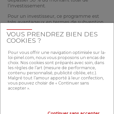
dépasser 30 % du montant total de
l’investissement.
Pour un investisseur, ce programme est
très avantageux en termes de subvention
et d’accès à un emprunt. Action Cœur de
VOUS PRENDREZ BIEN DES
Ville permet de se créer un patrimoine au
COOKIES ?
sein de villes à fort potentiel et promises à
un développement important au cours des
prochaines années. Les personnes prenant
Pour vous offrir une navigation optimisée sur la-
part à ce programme peuvent, si elles le
loi-pinel.com, nous vous proposons un encas de
désirent, être accompagnées pas à pas
choix. Nos cookies sont préparés avec soin, dans
les règles de l’art (mesure de performance,
dans leur projet.
Un maître d’œuvre peut
contenu personnalisé, publicité ciblée, etc.).
leur être proposé afin de les conseiller
Malgré tout l’amour apporté à leur confection,
sur de nombreux points de financement,
vous pouvez choisir de « Continuer sans
de rénovation et de suivi des travaux.
accepter ».
QUELLES DÉMARCHES
EFFECTUER POUR PRENDRE
Continuer sans accepter