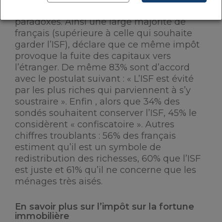
sondage soulève pourtant quelques
paradoxes. Ainsi une large majorité de
français (supérieure à celle qui souhaite
garder l’ISF), déclare que ce même impôt
provoque la fuite des capitaux vers
l’étranger. De même 83% sont d’accord
avec le postulat suivant : « L’ISF est évité
par les plus riches qui parviennent à s’y
soustraire ». Enfin , alors que 34% des
sondés souhaitent conserver l’ISF, 45% le
considèrent « confiscatoire ». Autres
chiffres troublants : 56% des français
estiment qu’il est un symbole de
redistribution des richesses, 60% que l’ISF
est juste et 61% qu’il ne concerne que les
ménages très aisés.
En savoir plus sur l’impôt sur la fortune
immobilière