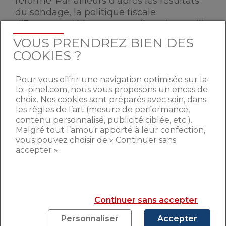
réforme. Par ailleurs d’après les résultats
du sondage, la politique fiscale
d’Emmanuel Macron est celle qui recueille
le plus de soutien.
Marine Le Pen
qui ne
VOUS PRENDREZ BIEN DES
souhaite pas supprimer cet impot,
COOKIES ?
annonce cependant vouloir réduire les
avantages fiscaux générés par une
Pour vous offrir une navigation optimisée sur la-
convention fiscale entre le France et le
loi-pinel.com, nous vous proposons un encas de
Qatar. Cette dernière permet une
choix. Nos cookies sont préparés avec soin, dans
réduction de l’ISF pour les résidents qataris
les règles de l’art (mesure de performance,
pendant 5 ans.
contenu personnalisé, publicité ciblée, etc.).
Malgré tout l’amour apporté à leur confection,
vous pouvez choisir de « Continuer sans
UN IMPOT POURTANT
accepter ».
CONSIDÉRÉ COMME
PÉNALISANT POUR LE PAYS
Continuer sans accepter
Parmi ces chiffres plutôt positifs face à
Personnaliser
Accepter
l’impôt de solidarité sur la fortune, le