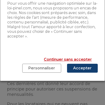
Pour vous offrir une navigation optimisée sur la-
nationale pour l’information sur le
loi-pinel.com, nous vous proposons un encas de
logement
(ANIL), leur conseille de
choix. Nos cookies sont préparés avec soin, dans
contacter leur propriétaire et trouver un
les règles de l’art (mesure de performance,
arrangement
à l’amiable. Il est
contenu personnalisé, publicité ciblée, etc.).
notamment possible de mettre en place
Malgré tout l’amour apporté à leur confection,
un
« plan d’apurement »
, c’est-à-dire un
vous pouvez choisir de « Continuer sans
accord écrit qui planifie l’étalement du
accepter ».
remboursement de la dette locative sur
quelques mois.
Cependant,
pour certains petits
Continuer sans accepter
propriétaires, ces loyers impayés peuvent
fragiliser leur situation financière
. Il leur
Personnaliser
Accepter
est conseillé de
négocier une suspension
de leurs mensualités avec leur banque.
Ces dernières ont donné leur accord de
principe pour autoriser ces suspensions de
mensualités.
Pour les locataires qui ne peuvent pas