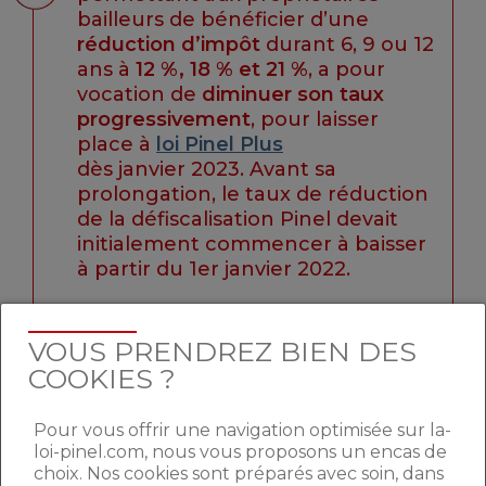
bailleurs de bénéficier d’une
réduction
d’impôt
durant 6, 9 ou 12
ans à
12 %, 18 % et 21 %
, a pour
vocation de
diminuer son taux
progressivement
, pour laisser
place à
loi Pinel Plus
dès janvier 2023. Avant sa
prolongation, le taux de réduction
de la défiscalisation Pinel devait
initialement commencer à baisser
à partir du 1er janvier 2022.
VOUS PRENDREZ BIEN DES
QUAND ET COMMENT
COOKIES ?
INVESTIR ?
Pour vous offrir une navigation optimisée sur la-
loi-pinel.com, nous vous proposons un encas de
choix. Nos cookies sont préparés avec soin, dans