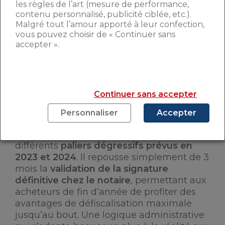
les règles de l’art (mesure de performance,
contenu personnalisé, publicité ciblée, etc.).
Malgré tout l’amour apporté à leur confection,
vous pouvez choisir de « Continuer sans
accepter ».
Continuer sans accepter
Personnaliser
Accepter
L’amendement de prolongation du taux
plein de la loi Pinel, ne revient pas sur les
différents
paliers dégressifs prévus en
2023 et 2024
. Il repousse simplement de 3
mois la
validation de la signature
définitive chez le notaire
, permettant aux
acheteurs de fin d’année de profiter des
avantages de défiscalisation maximale
jusqu’au bout. Une logique administrative