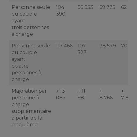
Personne seule
104
95 553
69 725
62 753
ou couple
390
ayant
trois personnes
à charge
Personne seule
117 466
107
78 579
70 721
ou couple
527
ayant
quatre
personnes à
charge
Majoration par
+ 13
+ 11
+
+
personne à
087
981
8 766
7 888
charge
supplémentaire
à partir de la
cinquième