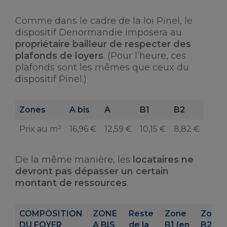
Comme dans le cadre de la loi Pinel, le
dispositif Denormandie imposera au
propriétaire bailleur de respecter des
plafonds de loyers
. (Pour l’heure, ces
plafonds sont les mêmes que ceux du
dispositif Pinel.)
Zones
A bis
A
B1
B2
Prix au m²
16,96 €
12,59 €
10,15 €
8,82 €
De la même manière, les
locataires ne
devront pas dépasser un certain
montant de ressources
.
COMPOSITION
ZONE
Reste
Zone
Zone
DU FOYER
A BIS
de la
B1 (en
B2 (en