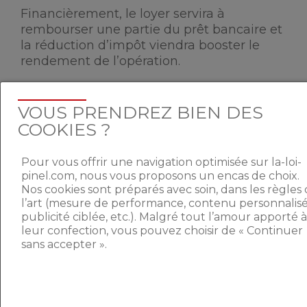
Financièrement, le loyer servira à
rembourser une partie du prêt bancaire et
la réduction d’impôt viendra booster le
rendement de l’opération.
VOUS PRENDREZ BIEN DES
COOKIES ?
Deux décrets doivent être
promulgués prochainement :
Pour vous offrir une navigation optimisée sur la-loi-
– Les villes éligibles au dispositif
pinel.com, nous vous proposons un encas de choix.
– La liste des travaux pris en
Nos cookies sont préparés avec soin, dans les règles
l’art (mesure de performance, contenu personnalisé
compte dans le cadre de la
publicité ciblée, etc.). Malgré tout l’amour apporté à
rénovation
leur confection, vous pouvez choisir de « Continuer
sans accepter ».
En savoir plus sur l’immobilier ancien