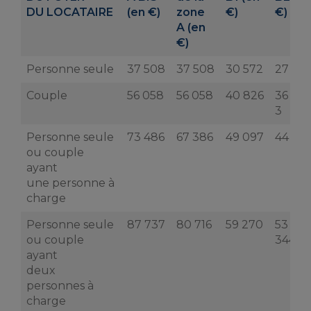
DU LOCATAIRE
(en €)
zone
€)
€)
A (en
€)
Personne seule
37 508
37 508
30 572
27 515
Couple
56 058
56 058
40 826
36 74
3
Personne seule
73 486
67 386
49 097
44 187
ou couple
ayant
une personne à
charge
Personne seule
87 737
80 716
59 270
53
ou couple
344
ayant
deux
personnes à
charge