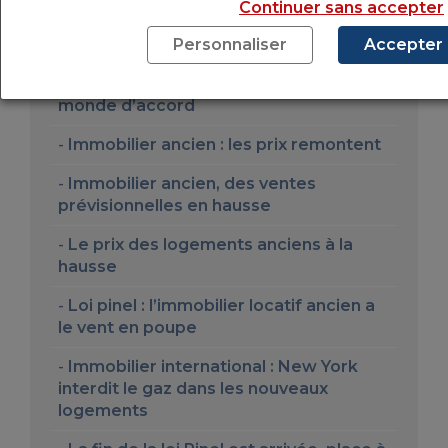
Continuer sans accepter
La baisse des prix va-t-elle se
poursuivre dans l’ancien ?
Personnaliser
Accepter
Immobilier ancien : le ptz met tout le
monde d’accord
Immobilier ancien : les prix remontent
Immobilier ancien, des ventes
prévisionnelles en hausse
Le prix des logements anciens à la
hausse
Loi pinel : l’immobilier locatif ancien a
le vent en poupe
Immobilier international : New York
interdit le gaz dans les nouveaux
logements