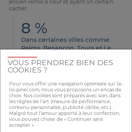
ancien remis à neuf et ayant un certain
cachet.
8 %
Dans certaines villes comme
Reims, Besançon, Tours et Le
Mans, les prévisions de vente
VOUS PRENDREZ BIEN DES
de biens immobiliers anciens
COOKIES ?
affichent +8 %. Ces
destinations bénéficient d’une
Pour vous offrir une navigation optimisée sur la-
bonne attractivité étant donné
loi-pinel.com, nous vous proposons un encas de
choix. Nos cookies sont préparés avec soin, dans
qu’elles rattrapent leur retard.
les règles de l’art (mesure de performance,
contenu personnalisé, publicité ciblée, etc.).
Malgré tout l’amour apporté à leur confection,
vous pouvez choisir de « Continuer sans
UNE CROISSANCE PLUS
accepter ».
FORTE ET UN MARCHÉ