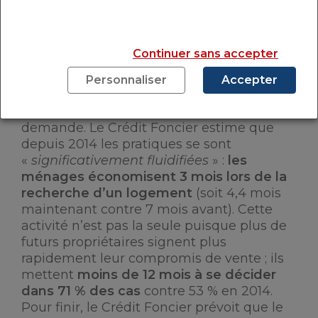
DYNAMIQUE
Continuer sans accepter
En règle générale, la temporalité des
processus liés à l’achat d’un bien
Personnaliser
Accepter
immobilier se sont réduits ce qui concours
à dynamiser le marché et favoriser la
demande. Le Crédit Foncier estime que
depuis 2014 les pratiques se sont
«
significativement fluidifiées
» :
les
ménages économisent 3 mois lors de la
recherche d’un logement
(soit 4,4 mois
maintenant contre 7 mois avant). Cette
activité n’est pas la seule puisque plus de
futurs propriétaires signent plus
rapidement leur compromis de vente ; ils
mettent
moins de 12 mois à se décider
dans 71 % des cas
contre 53 % en 2014.
Pour finir, le Crédit Foncier prévoit que le