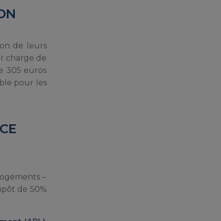
ON
ion de leurs
ur charge de
de 305 euros
able pour les
NCE
 logements –
impôt de 50%