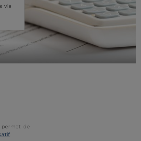
s via
 – permet de
atif
.