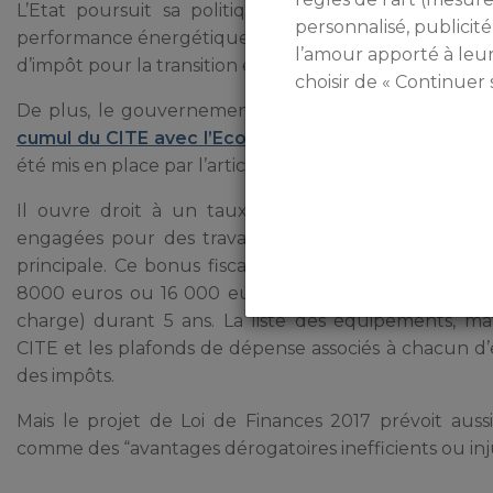
L’Etat poursuit sa politique fiscale incitative en 
personnalisé, publicité
performance énergétique de leurs logements. L’article
l’amour apporté à leu
d’impôt pour la transition énergétique) d’un an, au m
choisir de « Continuer 
De plus, le gouvernement a décidé de renforcer le d
cumul du CITE avec l’Eco-prêt à taux zéro
depuis le 
été mis en place par l’article 3 de la loi de finances pou
Il ouvre droit à un taux unique de réduction d’
engagées pour des travaux liés à l’efficacité énergé
principale. Ce bonus fiscal est octroyé sans conditi
8000 euros ou 16 000 euros pour un couple (et en
charge) durant 5 ans. La liste des équipements, mat
CITE et les plafonds de dépense associés à chacun d’e
des impôts.
Mais le projet de Loi de Finances 2017 prévoit aus
comme des “avantages dérogatoires inefficients ou injus