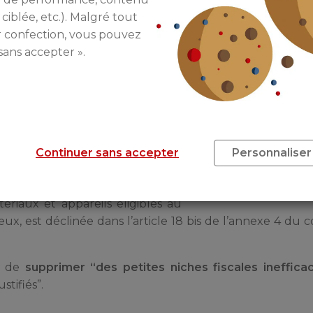
faveur des propriétaires engageant des travaux pour 
 ciblée, etc.). Malgré tout
 10 du Projet de Loi de Finances 2017 prolonge ainsi le 
r confection, vous pouvez
oins jusqu’au 31 décembre 2017.
sans accepter ».
ispositif en rendant possible
le
1ER mars. Pour rappel, le CITE a
r 2015.
impôt de 30% sur les dépenses
tique réalisés dans la résidence
Continuer sans accepter
Personnaliser
on de ressources mais plafonné à
suite 400 euros par personne à
ériaux et appareils éligibles au
ux, est déclinée dans l’article 18 bis de l’annexe 4 du 
si de
supprimer “des petites niches fiscales ineffica
tifiés”.