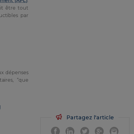
ement (APL)
.
it être tout
uctibles par
 aux dépenses
aires, “que
U
Partagez l'article