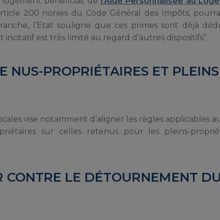
du logement bénéficiait de
l’Aide Personnalisée au Log
l’article 200 nonies du Code Général des Impôts, pourra
ranche, l’Etat souligne que ces primes sont déjà déd
ncitatif est très limité au regard d’autres dispositifs”.
 NUS-PROPRIÉTAIRES ET PLEINS
 fiscales vise notamment d’aligner les règles applicables
iétaires sur celles retenus pour les pleins-propriét
R CONTRE LE DÉTOURNEMENT D