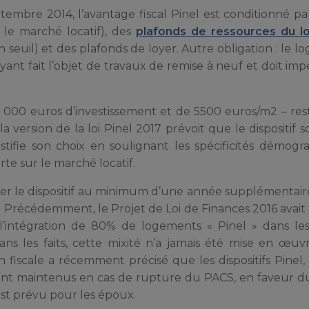
ptembre 2014, l’avantage fiscal Pinel est conditionné pa
 le marché locatif), des
plafonds de ressources du lo
 seuil) et des plafonds de loyer. Autre obligation : le l
ant fait l’objet de travaux de remise à neuf et doit im
0 000 euros d’investissement et de 5500 euros/m2 – re
 version de la loi Pinel 2017 prévoit que le dispositif s
tifie son choix en soulignant les spécificités démog
rte sur le marché locatif.
er le dispositif au minimum d’une année supplémentair
7. Précédemment, le Projet de Loi de Finances 2016 avait
l’intégration de 80% de logements « Pinel » dans les
ans les faits, cette mixité n’a jamais été mise en œuv
 fiscale a récemment précisé que les dispositifs Pinel, 
 sont maintenus en cas de rupture du PACS, en faveur d
est prévu pour les époux.