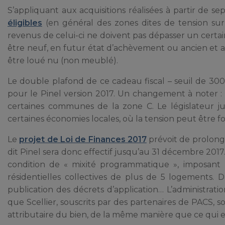
S’appliquant aux acquisitions réalisées à partir de se
éligibles
(en général des zones dites de tension sur
revenus de celui-ci ne doivent pas dépasser un certain
être neuf, en futur état d’achèvement ou ancien et ay
être loué nu (non meublé).
Le double plafond de ce cadeau fiscal – seuil de 30
pour le Pinel version 2017. Un changement à noter : la
certaines communes de la zone C. Le législateur jus
certaines économies locales, où la tension peut être fo
Le
projet de Loi de Finances 2017
prévoit de prolong
dit Pinel sera donc effectif jusqu’au 31 décembre 201
condition de « mixité programmatique », imposant 
résidentielles collectives de plus de 5 logements. D
publication des décrets d’application… L’administration
que Scellier, souscrits par des partenaires de PACS,
attributaire du bien, de la même manière que ce qui 