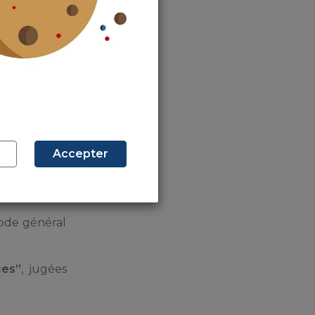
améliorer la
CITE (Crédit
Accepter
code général
ces”
, jugées