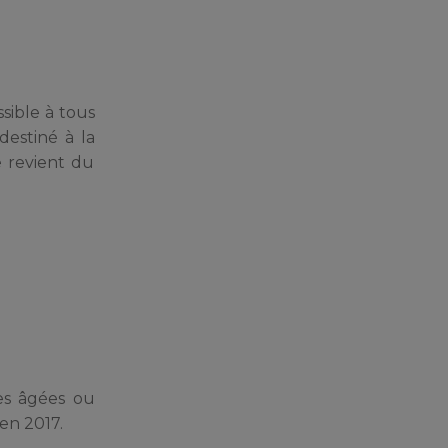
sible à tous
destiné à la
e revient du
nes âgées ou
 en 2017.