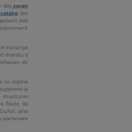
r des
zones
cataire
(les
ogement doit
pérativement
ste inchangé
oit étendu à
raphiques de
e. Le régime
 supprimé la
 structures
re, faute de
Duflot, ainsi
u partenaire