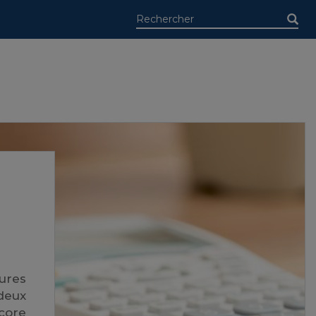
sures
 deux
core