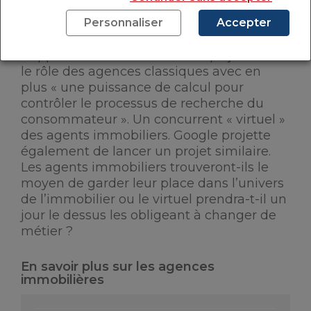
sûr en tout cas, c’est que l’avancée
Personnaliser
Accepter
technologique ne va pas s’arrêter en si bon
chemin. À l’image du géant Facebook qui
s’apprête à lancer des filiales qui joueront
le rôle des agences classiques avec en
plus « une puissance de calcul pour
contrôler le processus de recherche du
consommateur ». Un concurrent « virtuel »
des agents immobiliers. Google projette
également de lancer un projet similaire.
Les agents immobiliers trouveront-ils le
moyen de garder leur place dans l’univers
de l’immobilier ou le virtuel prendra-t-il un
jour le dessus les obligeant à changer de
métier ?
En savoir plus sur les agences
immobilières