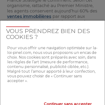
France Stratégie le confirment. Selon cet
organisme, rattaché au Premier Ministre,
les agents conservent aujourd’hui 60% des
ventes immobilières
par rapport aux
transactions en ligne. La répartition du
marché des ventes reste donc plus ou
VOUS PRENDREZ BIEN DES
moins stable, tout comme les honoraires
COOKIES ?
de ces professionnels qui restent élevés
(4.5% à 5% du montant), et ce, malgré la
Pour vous offrir une navigation optimisée sur la-
montée en puissance du numérique.
loi-pinel.com, nous vous proposons un encas de
choix. Nos cookies sont préparés avec soin, dans
les règles de l’art (mesure de performance,
FACEBOOK, ADVERSAIRE
contenu personnalisé, publicité ciblée, etc.).
POTENTIEL DES AGENTS
Malgré tout l’amour apporté à leur confection,
vous pouvez choisir de « Continuer sans
accepter ».
Ainsi, le
métier d’agent immobilier
n’est
pas menacé par toute cette
transformation numérique, du moins pour
l’instant, mais jusqu’à quand ? Ce qui est
Continuer sans accepter