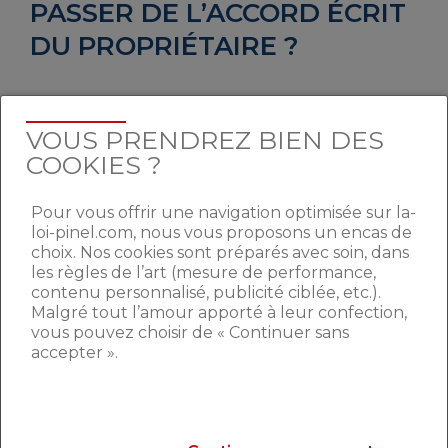
PASSER DE L’ACCORD ÉCRIT
DU PROPRIÉTAIRE ?
Ainsi, à la lecture de l’extrait de la loi qui y
fait référence, un locataire n’est pas
VOUS PRENDREZ BIEN DES
directement autorisé à effectuer des
COOKIES ?
modifications dans le bien loué sans en
avoir informé son propriétaire et avoir
Pour vous offrir une navigation optimisée sur la-
obtenu de lui un accord écrit. Toutefois, le
loi-pinel.com, nous vous proposons un encas de
service public apporte une nuance :
« Rien
choix. Nos cookies sont préparés avec soin, dans
n’interdit au locataire de changer la
les règles de l’art (mesure de performance,
serrure ou le barillet pendant toute la
contenu personnalisé, publicité ciblée, etc.).
période de location, à la condition de
Malgré tout l’amour apporté à leur confection,
remettre la porte à son état initial lorsqu’il
vous pouvez choisir de « Continuer sans
accepter ».
quitte définitivement le logement »
.
Concrètement,
un locataire ne court donc
aucun risque pénal
s’il initie des
modifications qui peuvent être réversibles