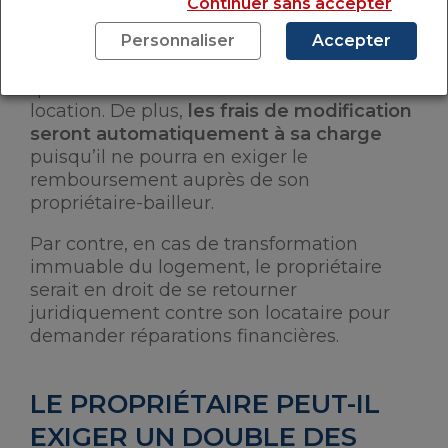
Continuer sans accepter
et n’en prévient pas son bailleur. La seule
« sanction » qui le menace sera de
Personnaliser
Accepter
remettre en place l’ancien verrou quand il
quittera les lieux à la fin de son bail de
location. De plus,
les frais de modification
seront automatiquement à sa charge
puisqu’il ne pourra en exiger le
remboursement auprès de son
propriétaire-bailleur.
Par contre, en cas de transformation
immuable du logement, le propriétaire
serait en droit de se retourner
juridiquement contre son locataire pour
demander réparations financières.
LE PROPRIÉTAIRE PEUT-IL
EXIGER UN DOUBLE DES