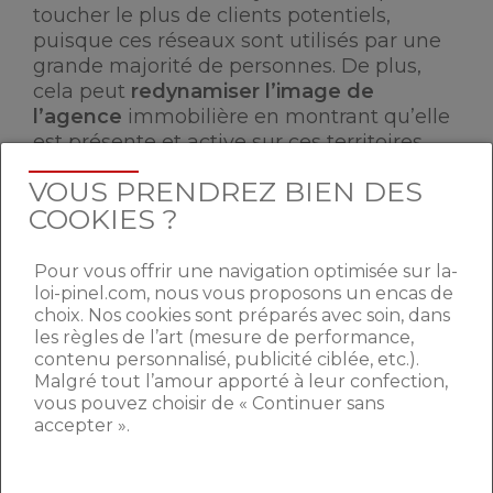
toucher le plus de clients potentiels,
puisque ces réseaux sont utilisés par une
grande majorité de personnes. De plus,
cela peut
redynamiser l’image de
l’agence
immobilière en montrant qu’elle
est présente et active sur ces territoires
numériques. Pour finir, la possibilité
VOUS PRENDREZ BIEN DES
d’automatiser les publications Facebook
COOKIES ?
permet d’éviter de consacrer trop de
temps à la communication digitale ; tout
en maîtrisant les dates et contenus des
Pour vous offrir une navigation optimisée sur la-
annonces.
loi-pinel.com, nous vous proposons un encas de
choix. Nos cookies sont préparés avec soin, dans
les règles de l’art (mesure de performance,
contenu personnalisé, publicité ciblée, etc.).
DES SITES METTANT EN
Malgré tout l’amour apporté à leur confection,
AVANT UN LOGEMENT
vous pouvez choisir de « Continuer sans
accepter ».
SPÉCIFIQUE