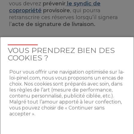
vous devrez
prévenir
le syndic de
copropriété
provisoire
, qui pourra
retranscrire ces réserves lorsqu’il signera
l’
acte de signature de livraison.
A NE PAS OUBLIER LORS DE
VOUS PRENDREZ BIEN DES
LA VISITE DE LIVRAISON
COOKIES ?
Pour vous offrir une navigation optimisée sur la-
loi-pinel.com, nous vous proposons un encas de
choix. Nos cookies sont préparés avec soin, dans
les règles de l’art (mesure de performance,
contenu personnalisé, publicité ciblée, etc.).
Malgré tout l’amour apporté à leur confection,
vous pouvez choisir de « Continuer sans
accepter ».