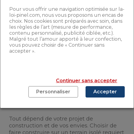
en lotissement est en général plus faible
Pour vous offrir une navigation optimisée sur la-
qu’une maison construite sur un terrain
loi-pinel.com, nous vous proposons un encas de
isolé, à surfaces égales. Car, dans le cadre
choix. Nos cookies sont préparés avec soin, dans
d’un lotissement, les coûts sont optimisés
les règles de l’art (mesure de performance,
par le lotisseur et le choix des matériaux
contenu personnalisé, publicité ciblée, etc.).
est souvent plus limité. Bien que le
Malgré tout l’amour apporté à leur confection,
vous pouvez choisir de « Continuer sans
lotissement semble être une option plus
accepter ».
contraignante, il peut présenter une
véritable solution pour les petits budgets.
QUE CHOISIR ?
Continuer sans accepter
Personnaliser
Accepter
Terrain en lotissement
Tout dépend de votre projet de
construction et de vos envies. Choisir de
faire construire sur un terrain isolé requiert