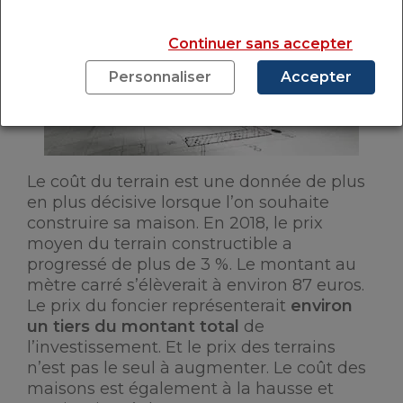
Continuer sans accepter
Personnaliser
Accepter
Le coût du terrain est une donnée de plus
en plus décisive lorsque l’on souhaite
construire sa maison. En 2018, le prix
moyen du terrain constructible a
progressé de plus de 3 %. Le montant au
mètre carré s’élèverait à environ 87 euros.
Le prix du foncier représenterait
environ
un tiers du montant total
de
l’investissement. Et le prix des terrains
n’est pas le seul à augmenter. Le coût des
maisons est également à la hausse et