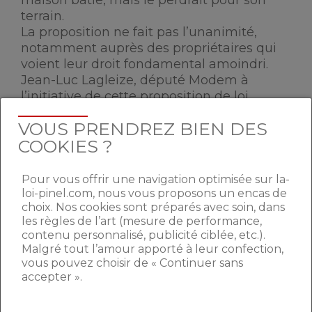
maison bâtie, mais le perdrait pour son
terrain.
La proposition ne fait pas l’unanimité,
notamment auprès des propriétaires qui
voient leur droit fondamental amoindri.
Jean-Luc Lagleize, député Modem à
l’initiative de cette proposition de loi,
défend son projet en dénonçant la loi de
VOUS PRENDREZ BIEN DES
l’offre et la demande, seule juge de la
COOKIES ?
fluctuation des prix
à l’heure actuelle. Il ne
souhaite pas que celle-ci devienne une «
bulle d’enrichissement de quelques-uns ».
Pour vous offrir une navigation optimisée sur la-
loi-pinel.com, nous vous proposons un encas de
choix. Nos cookies sont préparés avec soin, dans
LE TERRAIN, UN COÛT DE
les règles de l’art (mesure de performance,
contenu personnalisé, publicité ciblée, etc.).
PLUS EN PLUS IMPORTANT
Malgré tout l’amour apporté à leur confection,
vous pouvez choisir de « Continuer sans
accepter ».