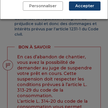
fondement des articles 1103 et 1104 du
Personnaliser
Accepter
Code civil. Ce recours entraîne une
procédure plus longue, mais qui permet de
demander la réparation intégrale du
préjudice subi et donc des dommages et
intérêts prévus par l’article 1231-1 du Code
civil.
BON À SAVOIR
En cas d’abandon de chantier,
vous avez la possibilité de
demander au juge de suspendre
votre prêt en cours. Cette
suspension doit respecter les
conditions prévues à l’article L.
313-29 du code de la
consommation.
L’article L. 314-20 du code de la
consommation vous permet