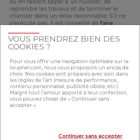
ou en faisant appel à un huissier, de
reprendre les travaux et de terminer le
chantier dans un délai raisonnable. S’il ne
s’exécute pas, il est conseillé de
faire
constater l’abandon de chantier par un
VOUS PRENDREZ BIEN DES
huissier.
Une fois cet abandon avéré,
vous disposez
COOKIES ?
de deux recours :
Pour vous offrir une navigation optimisée sur la-
Le recours en référé
qui vous permettra
loi-pinel.com, nous vous proposons un encas de
soit de demander au juge d’ordonner à
choix. Nos cookies sont préparés avec soin, dans
votre entrepreneur de terminer le chantier
les règles de l’art (mesure de performance,
sous astreinte, soit d’être autorisé à faire
contenu personnalisé, publicité ciblée, etc.).
achever les travaux par un autre
Malgré tout l’amour apporté à leur confection,
vous pouvez choisir de « Continuer sans
entrepreneur aux frais de l’entrepreneur
accepter ».
défaillant conformément à l’article 1222 du
Code Civil.
Le recours au fonds
grâce auquel vous
pourrez invoquer la responsabilité
Continuer sans accepter
contractuelle de l’entrepreneur sur le