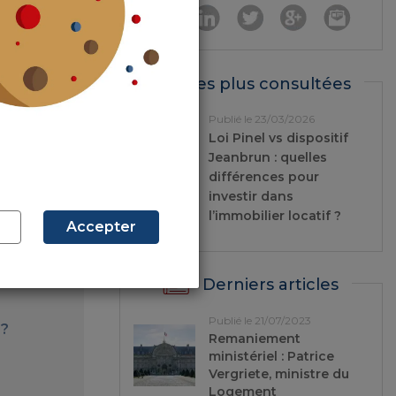
 reste assez
idère comme
ers les plus
Les plus consultées
r le logement
s de la taxe
Publié le 23/03/2026
 25% des APL
Loi Pinel vs dispositif
, une mesure
Jeanbrun : quelles
différences pour
investir dans
l’immobilier locatif ?
Accepter
Derniers articles
Publié le 21/07/2023
 ?
Remaniement
ministériel : Patrice
Vergriete, ministre du
Logement