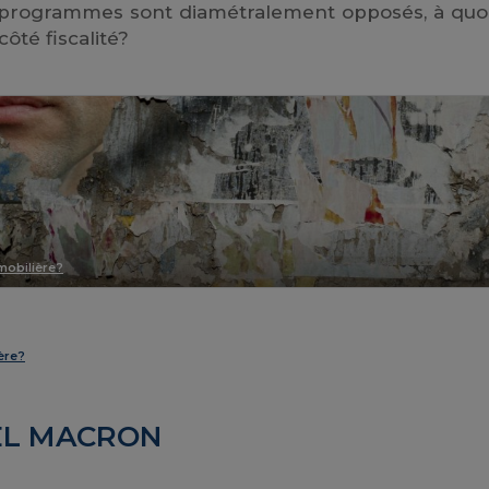
 programmes sont diamétralement opposés, à quoi
côté fiscalité?
mmobilière?
ière?
EL MACRON