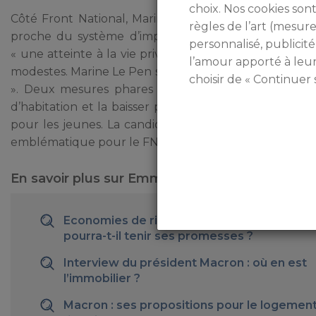
choix. Nos cookies sont
Côté Front National, Marine le Pen n’a pas été très 
règles de l’art (mesu
proche du système d’imposition actuel. La candida
personnalisé, publicité
« une atteinte à la vie privée des français ». Elle pr
l’amour apporté à leu
modestes. Marine Le Pen se positionne pour la conservat
choisir de « Continuer 
». Deux mesures phares : la réduction des droits de
d’habitation et la baisser pour les ménages les plu
pour les jeunes. La candidate souhaite favoriser le r
emblématique pour le FN : « la préférence nationale 
En savoir plus sur Emmanuel Macron
Economies de rigueur : Emmanuel Macron
pourra-t-il tenir ses promesses ?
Interview du président Macron : où en est
l’immobilier ?
Macron : ses propositions pour le logement