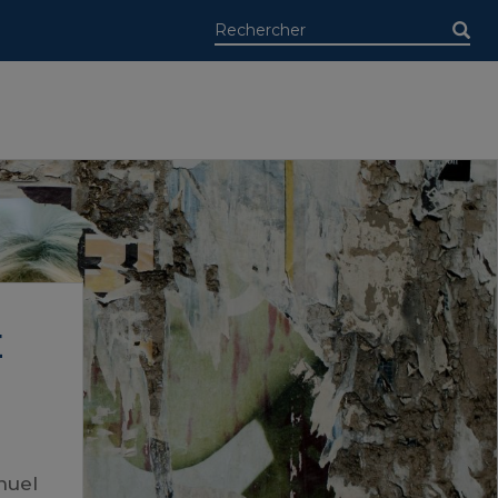
É
nuel