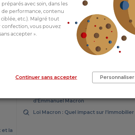
 préparés avec soin, dans les
prolixe concernant la fiscalité, puisque son programme
re de performance, contenu
te s’oppose au prélèvement à la source, qu’elle cons
 ciblée, etc.). Malgré tout
omet de baisser l’impôt sur le revenu de 10% pour les foy
r confection, vous pouvez
ion de l’ISF et souhaite « alléger la fiscalité locale su
sans accepter ».
 notaire de 10% et la décision de « geler les hausse
s en difficulté ». Elle évoque également une hausse de
achat de leur logement social par les locataires. Enfin
» appliquée aux attributions de HLM.
Continuer sans accepter
Personnaliser
Immobilier et investissement, le pari
d’Emmanuel Macron
Loi Macron : Quel impact sur l’immobilier
 et la