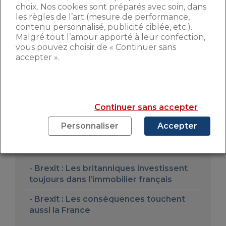
choix. Nos cookies sont préparés avec soin, dans
Enfin, la France était la destination
les règles de l’art (mesure de performance,
préférentielle des investisseurs
contenu personnalisé, publicité ciblée, etc.).
immobiliers britanniques, devant les
Malgré tout l’amour apporté à leur confection,
Belges, les Suisse ou encore les Italiens
.
vous pouvez choisir de « Continuer sans
Les achats avaient d’ailleurs augmenté de
accepter ».
44% en 2015. Le changements des règles
va très probablement impacter les ventes.
Et le reste de l’économie britannique.
Continuer sans accepter
Crédit photo : Nito/Shutterstock.
Personnaliser
Accepter
En savoir plus sur le Brexit et l’immobilier
Brexit : Les britanniques investissent
toujours dans l’immobilier français
Brexit : Les conséquences touchent
aussi la France