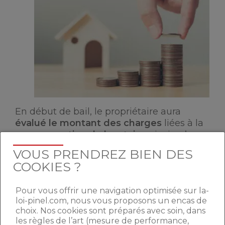
En début de bail, le propriétaire aura
évalué le montant des charges
liées à la
consommation du locataire
, ainsi qu’aux
charges courantes de l’immeuble
. Cela
VOUS PRENDREZ BIEN DES
lui permettra d’établir
un montant de
COOKIES ?
provisions sur charges
que le locataire
devra régler chaque mois avec son loyer.
Pour vous offrir une navigation optimisée sur la-
Lorsqu’il reçoit la totalité des factures de
loi-pinel.com, nous vous proposons un encas de
ces charges et s’il s’aperçoit que la
choix. Nos cookies sont préparés avec soin, dans
consommation de son locataire est plus
les règles de l’art (mesure de performance,