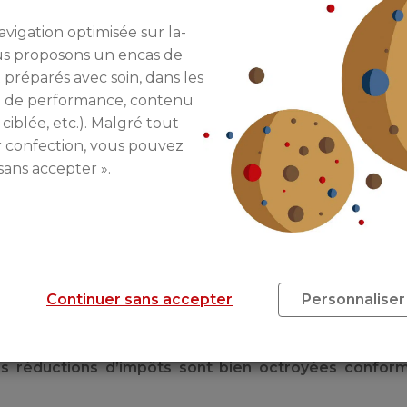
ure, les députés en charge du
avigation optimisée sur la-
cès au logement semble peu
ous proposons un encas de
es aux revenus les plus élevés
 préparés avec soin, dans les
ment est donc le suivant :
les
re de performance, contenu
en Pinel
disposent généralement eux aussi d’un niveau de
 ciblée, etc.). Malgré tout
e
qui, pour rappel, cherche à faciliter l’accès au logemen
r confection, vous pouvez
sans accepter ».
VONT ÊTRE GÉNÉRALISÉS
es finances, le rapporteur cite également
le trop peti
 réduction d’impôts en loi Pinel. La Direction Générale 
Continuer sans accepter
Personnaliser
 leurs outils ne permettent pas de déterminer ce que r
la cour des comptes, il semble ainsi «
nécessaire de r
s réductions d’impôts sont bien octroyées confo