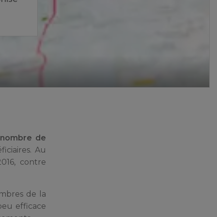
 nombre de
iciaires. Au
016, contre
embres de la
 peu efficace