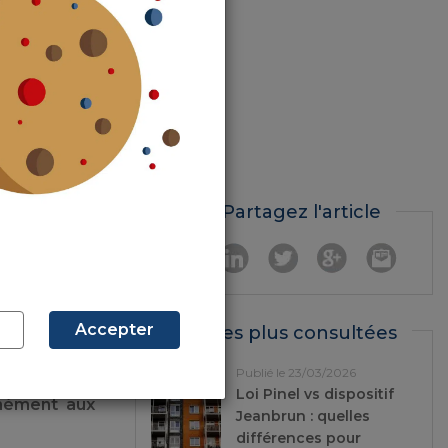
 vie aisé et
t aux foyers
Partagez l'article
t nombre de
des Finances
Accepter
Les plus consultées
eprésente la
Publié le 23/03/2026
enforcer les
Loi Pinel vs dispositif
rmément aux
Jeanbrun : quelles
différences pour