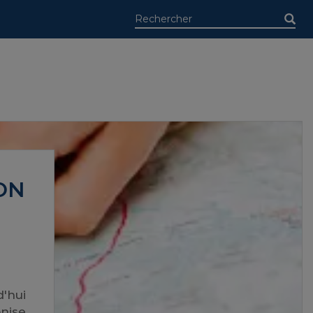
ON
d'hui
nise