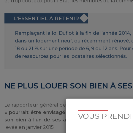
et trop coûteux pour l’Etat, les membres de la com
Remplaçant la loi Duflot à la fin de l’année 2014,
dans un logement neuf, ou récemment rénové, de
18 ou 21 % sur une période de 6, 9 ou 12 ans. Pour
de ressources pour les locataires sélectionnés.
NE PLUS LOUER SON BIEN À SE
Le rapporteur général de la commission des finances, J
« pourrait être envisagé de rétablir l’interdiction 
VOUS PRENDR
son bien à l’un de ses ascendants ou descendant
levée en janvier 2015.