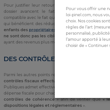
Pour justifier leur retour en arrière sur cette mes
Pour vous offrir une n
dossier avancent le fait que « l’objectif d’ac
loi-pinel.com, nous v
compatible avec le fait que ce soient des contribuabl
choix. Nos cookies sont
qui bénéficient des réductions d’impôts ». Leur argu
règles de l’art (mesu
enfants des
propriétaires-bailleurs
qui investissent 
personnalisé, publicité
ne sont donc pas les cibles principales de la mesur
l’amour apporté à leu
ayant des revenus plus modestes.
choisir de « Continuer 
DES CONTRÔLES FISCAUX QUI 
Parmi les autres points retenus par la commission d
contrôles fiscaux effectués
suite à l’obtention de la
Publiques admet effectivement qu’à l’heure actuelle,
dépense fiscale pour chaque logement concerné. Pour 
contrôles de cohérence
» afin de vérifier que
« le
dispositions légales et réglementaires
».