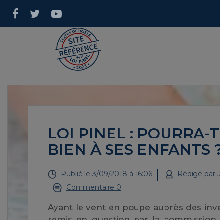
LOI PINEL : POURRA
BIEN À SES ENFANTS 
Publié le
3/09/2018 à 16:06
Rédigé par
J
Commentaire 0
Ayant le vent en poupe auprès des invest
remis en question par la commission 