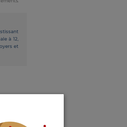
tements.
estissant
le à 12,
loyers et