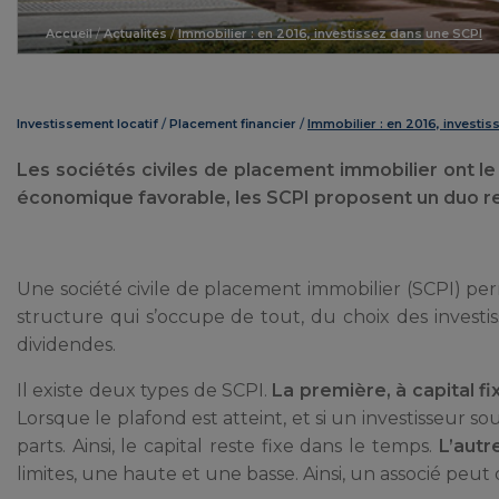
Accueil
/
Actualités
/
Immobilier : en 2016, investissez dans une SCPI
Investissement locatif
Placement financier
Immobilier : en 2016, investi
Les sociétés civiles de placement immobilier ont le
économique favorable, les SCPI proposent un duo ren
Une société civile de placement immobilier (SCPI) pe
structure qui s’occupe de tout, du choix des investis
dividendes.
Il existe deux types de SCPI.
La première, à capital f
Lorsque le plafond est atteint, et si un investisseur so
parts. Ainsi, le capital reste fixe dans le temps.
L’autr
limites, une haute et une basse. Ainsi, un associé peut 