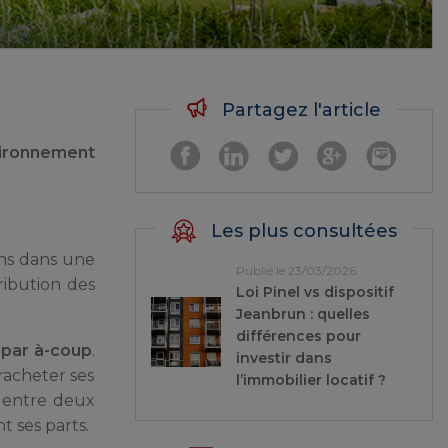
Partagez l'article
nvironnement
Les plus consultées
ens dans une
Publié le 23/03/2026
ribution des
Loi Pinel vs dispositif
Jeanbrun : quelles
différences pour
s par à-coup
.
investir dans
 racheter ses
l’immobilier locatif ?
r entre deux
t ses parts.