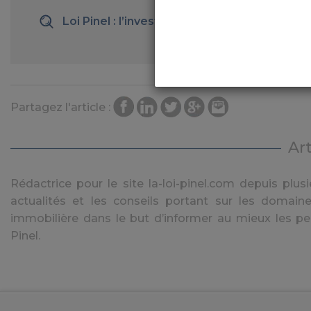
Loi Pinel : l’investissement en SCPI a la cot
Partagez l'article :
Ar
Rédactrice pour le site la-loi-pinel.com depuis plusie
actualités et les conseils portant sur les domaine
immobilière dans le but d’informer au mieux les pe
Pinel.