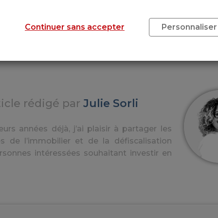
e
SCPI Pinel ou comment investir avec un p
budget
Continuer sans accepter
Personnaliser
ticle rédigé par
Julie Sorli
urs années déjà, j’ai plaisir à partager les
s de l’immobilier et de la défiscalisation
rsonnes intéressées souhaitant investir en