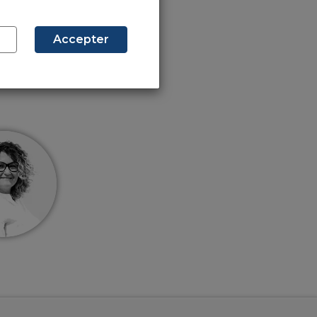
etit
Accepter