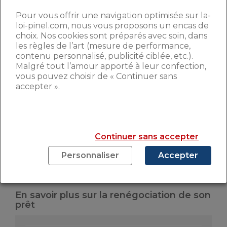
Pour vous offrir une navigation optimisée sur la-
loi-pinel.com, nous vous proposons un encas de
LES BANQUES FORCÉES DE
choix. Nos cookies sont préparés avec soin, dans
JOUER LE JEU
les règles de l’art (mesure de performance,
contenu personnalisé, publicité ciblée, etc.).
Malgré tout l’amour apporté à leur confection,
De peur de perdre des clients, en ces
vous pouvez choisir de « Continuer sans
accepter ».
temps de rude concurrence, les banques
n’ont pas d’autre choix que se plier aux
désirs des emprunteurs. Et d’accepter les
renégociations de crédit.
En cette fin
d’été, les meilleurs dossiers négocient
Continuer sans accepter
un taux sur 20 ans aux alentours de 1,5%
,
Personnaliser
Accepter
alors qu’il était supérieur à 4% en janvier
2012, il y a à peine 4 ans.
En savoir plus sur la renégociation de son
prêt