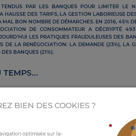
 TENDUS PAR LES BANQUES POUR LIMITER LE 
A HAUSSE DES TARIFS, LA GESTION LABORIEUSE DE
 MAL BON NOMBRE DE DÉMARCHES. EN 2016, 45% D
SSOCIATION DE CONSOMMATEUR A DÉCRYPTÉ 493
JOURD’HUI LES PRATIQUES FRAUDULEUSES DES BA
 DE LA RENÉGOCIATION: LA DEMANDE (23%), LA 
 DES BANQUES (21%).
U TEMPS…
es litiges concernent des attitudes « dilatoires », comm
nts nécessaires pour racheter son crédit dans un ét
EZ BIEN DES COOKIES ?
 immobilier de France regroupe à lui seul 18% des cas de
cords de réaménagement, formels ou informels et non 
ue 12 mois gagnés équivalent à 820 euros d’économie po
avigation optimisée sur la-