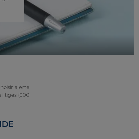
hoisir alerte
litiges (900
NDE