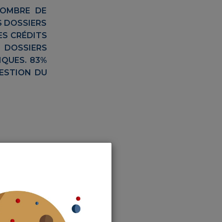
NOMBRE DE
S DOSSIERS
ES CRÉDITS
 DOSSIERS
NQUES. 83%
GESTION DU
e des délais
ablissement
 litige à ce
respectés. A
tentielle.