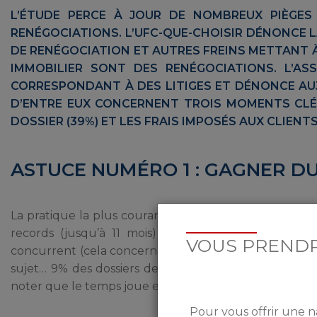
L’ÉTUDE PERCE À JOUR DE NOMBREUX PIÈGES
RENÉGOCIATIONS. L’UFC-QUE-CHOISIR DÉNONCE L
DE RENÉGOCIATION ET AUTRES FREINS METTANT À
IMMOBILIER SONT DES RENÉGOCIATIONS. L’A
CORRESPONDANT À DES LITIGES ET DÉNONCE AU
D’ENTRE EUX CONCERNENT TROIS MOMENTS CLÉS
DOSSIER (39%) ET LES FRAIS IMPOSÉS AUX CLIENTS
ASTUCE NUMÉRO 1 : GAGNER D
La pratique la plus courante : gagner du temps. 23% d
records (jusqu’à 11 mois) pour l’envoi des docume
VOUS PRENDR
concurrent (cela concerne 10% des dossiers). Le Crédit
sujet… 9% des dossiers de litiges concernent des ac
noter que le temps joue en faveur des banques puisq
Pour vous offrir une n