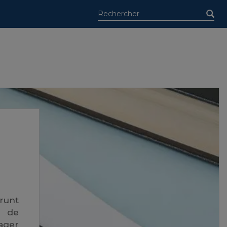
runt
n de
ager