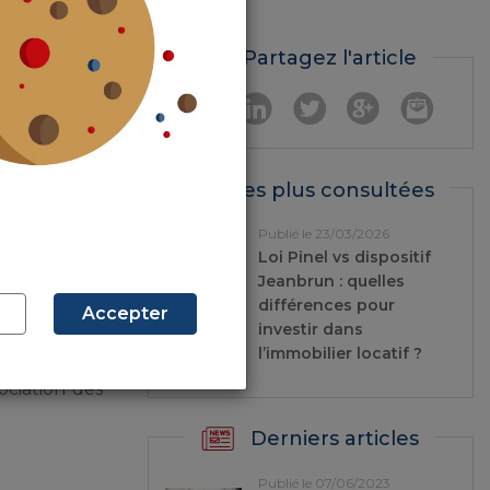
Partagez l'article
ltiple d’une
ntraints de
 ces IRA ont
ec sa propre
Les plus consultées
.
 du Nord, ce
Publié le 23/03/2026
Loi Pinel vs dispositif
auprès d’une
Jeanbrun : quelles
G Direct se
différences pour
Accepter
investir dans
l’immobilier locatif ?
cèdent à des
ociation des
Derniers articles
Publié le 07/06/2023