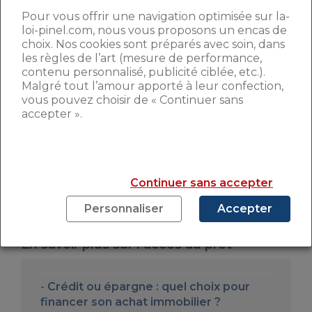
Pour vous offrir une navigation optimisée sur la-
TAUX ET ASSURANCES
loi-pinel.com, nous vous proposons un encas de
choix. Nos cookies sont préparés avec soin, dans
les règles de l’art (mesure de performance,
Première chose à connaître, le client n’est
contenu personnalisé, publicité ciblée, etc.).
pas obligé de prendre une assurance
Malgré tout l’amour apporté à leur confection,
auprès de la banque qui soumet le crédit,
vous pouvez choisir de « Continuer sans
même si les critères sont plutôt stricts (il
accepter ».
faut prouver que l’assurance est moins
cher pour les mêmes garanties).
Ensuite,
pour une fois que l’emprunteur est en
position de force, il ne faut pas hésiter à
Continuer sans accepter
mettre un peu de pression sur la banque
: vous pouvez toujours aller voir ailleurs.
Personnaliser
Accepter
En savoir plus sur l’accès au prêt
Crédit ou épargne : quel choix pour
financer son achat immobilier ?