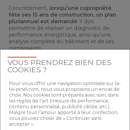
Concrètement,
lorsqu’une copropriété
fête ses 15 ans de construction, un plan
pluriannuel est demandé
. Il doit
permettre de réaliser un diagnostic de
performance énergétique, ainsi qu’une
analyse complète du bâtiment et de ses
composants.
Y sont inscrits
les travaux permettant
:
VOUS PRENDREZ BIEN DES
COOKIES ?
La
sauvegarde
du bien immobilier.
La
sécurité
des résidents et la
Pour vous offrir une navigation optimisée sur la-
préservation de leur santé.
loi-pinel.com, nous vous proposons un encas de
choix. Nos cookies sont préparés avec soin, dans
Un bénéfice
d’économie d’énergie
.
les règles de l’art (mesure de performance,
Un budget prévisionnel
et
une
contenu personnalisé, publicité ciblée, etc.).
Malgré tout l’amour apporté à leur confection,
hiérarchisation
des travaux sont
vous pouvez choisir de « Continuer sans
également communiqués sur
un
accepter ».
calendrier de 10 ans.
Le projet est ensuite