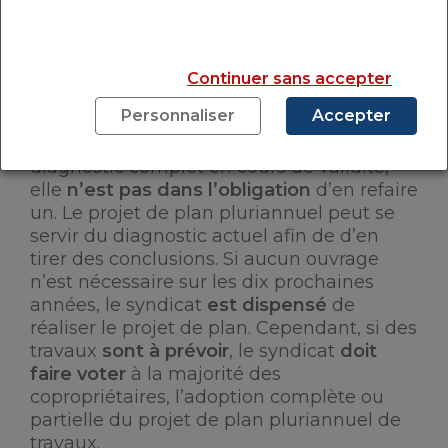
exposé aux copropriétaires lors de
l’Assemblée Générale
, qui suit son
élaboration ou sa révision. Par la suite, une
Continuer sans accepter
actualisation du plan pluriannuel de
travaux est programmée
tous les 10 ans
.
Personnaliser
Accepter
Notez que si la copropriété présente un
diagnostic complet en cours de validité,
elle
n’est pas dans l’obligation
d’en refaire
un. Le projet de plan pluriannuel peut se
servir du diagnostic actuel afin de d’en
tirer des conclusions. Si aucun ouvrage
n’est nécessaire sur les dix prochaines
années, le syndicat
est dispensé
de
réaliser le projet de plan. Cependant, si des
travaux
sont à prévoir
, le syndicat
doit
faire voter
à la majorité des
copropriétaires, l’adoption complète ou
partielle du projet de plan pluriannuel de
travaux.