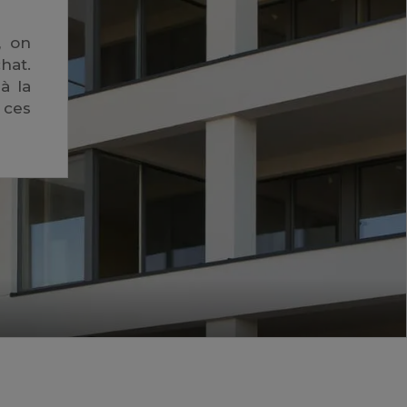
, on
hat.
à la
 ces