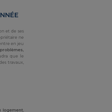
ANNÉE
on et de ses
priétaire ne
ntre en jeu
 problèmes,
udra que le
des travaux,
u logement
,