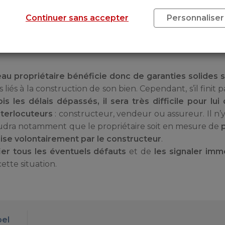
recommandée.
Continuer sans accepter
Personnaliser
S DE GARANTIES DÉPASSÉS ?
au propriétaire bénéficie donc de garanties solides su
és à la construction de son bien. Cependant, s’il finit p
is les délais dépassés, il sera très difficile pour lui 
nterlocuteurs
: constructeur, vendeur ou assureur. Il n’
faudra notamment que le propriétaire soit en mesure de
ise volontairement par le constructeur
.
fier tous les éventuels défauts
et de
les signaler im
ette situation.
pel