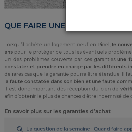
en lettre 
QUE FAIRE UNE FOIS LES DÉLAI
Lorsqu’il achète un logement neuf en Pinel,
le nouve
ans
pour le protéger de tous les éventuels problèmes li
un des problèmes couverts par ces garanties
une fo
constater et prendre en charge par les différents i
de rares cas que la garantie pourra être étendue. Il 
la faute constatée dans son bien et une faute comm
Il est donc important dès réception du bien de
véri
afin d’obtenir le plus de chances d’être indemnisé de c
En savoir plus sur les garanties d’achat
La question de la semaine : Quand faire ap