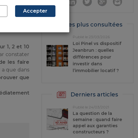
Accepter
Les plus consultées
Publié le 23/03/2026
Loi Pinel vs dispositif
r 1, 2 et 10
Jeanbrun : quelles
ar constater
différences pour
de les faire
investir dans
y a que dans
l’immobilier locatif ?
prouver que
médiatement
Derniers articles
Publié le 24/03/2021
La question de la
semaine : quand faire
appel aux garanties
constructeurs ?