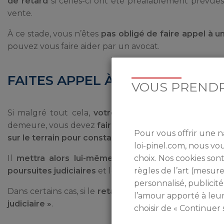
de retard
si celles-ci ont été préalablement prévues
vente.
À ce stade, vous n’êtes
pas obligé de faire appel à un
pouvez vous faire aider par un avocat.
FAITES APPEL À UN HUISSIER D
VOUS PRENDR
Si malgré tout cela,
votre promoteur ne répond 
demeure, vous devez
faire appel à un huissier de jus
Pour vous offrir une n
sur le terrain pour constater la situation.
loi-pinel.com, nous v
Il
mettra alors lui-même le promoteur en demeu
choix. Nos cookies sont
poursuites judiciaires
et le paiement d’indemnités co
règles de l’art (mesu
personnalisé, publicité
Dans certains cas, si le
retard est trop important, le 
l’amour apporté à leu
judiciaire »
.
choisir de « Continuer 