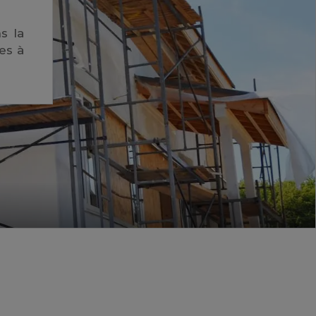
s la
es à