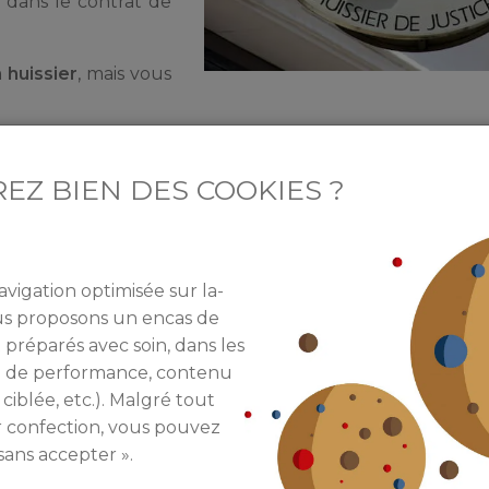
 dans le contrat de
 huissier
, mais vous
E JUSTICE
EZ BIEN DES COOKIES ?
pas
à vos demandes d’arrangement à l’amiable et à vo
tice.
Ce dernier contactera lui-même votre promoteur 
avigation optimisée sur la-
ous proposons un encas de
re
 préparés avec soin, dans les
. Sans réaction de sa part, le vendeur
s’exposera 
mpensatrices.
re de performance, contenu
 ciblée, etc.). Malgré tout
juge peut décider d’annuler la vente
. On parle alors de
r confection, vous pouvez
sans accepter ».