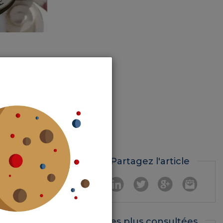
tre mise en
et
se rendra
alors à des
Partagez l'article
« résolution
Les plus consultées