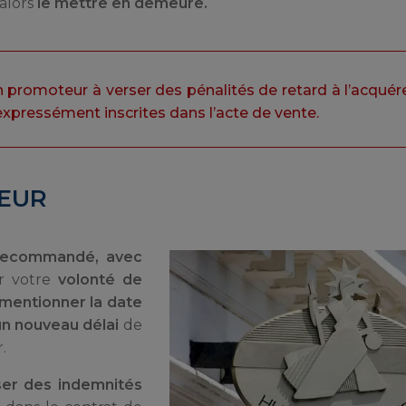
alors
le mettre en demeure.
n promoteur à verser des pénalités de retard à l’acquér
 expressément inscrites dans l’acte de vente.
TEUR
 recommandé, avec
er votre
volonté de
mentionner la date
 un nouveau délai
de
.
er des indemnités