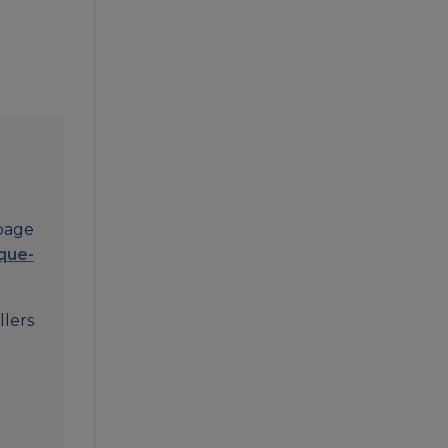
 page
que-
llers