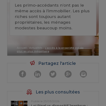
Les primo-accédants n’ont pas le
même accès à l’immobilier. Les plus
riches sont toujours autant
propriétaires, les ménages
modestes beaucoup moins.
Accueil
/
Actualités
/
L’accès à la propriété est de
plus en plus inégalitaire
Partagez l'article
Les plus consultées
Publié le 23/03/2026
Loi Pinel vs dispositif Jeanbrun :