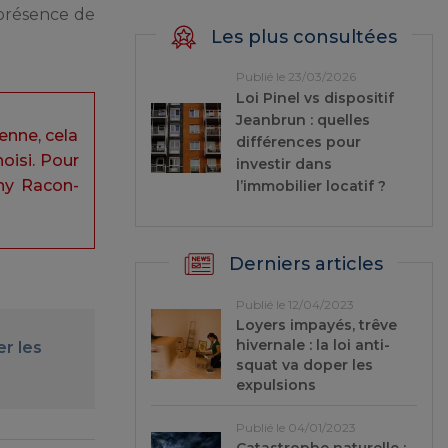
 présence de
Les plus consultées
Publié le 23/03/2026
Loi Pinel vs dispositif
Jeanbrun : quelles
enne, cela
différences pour
oisi. Pour
investir dans
thy Racon-
l’immobilier locatif ?
Derniers articles
Publié le 12/04/2023
Loyers impayés, trêve
hivernale : la loi anti-
er les
squat va doper les
expulsions
Publié le 04/01/2023