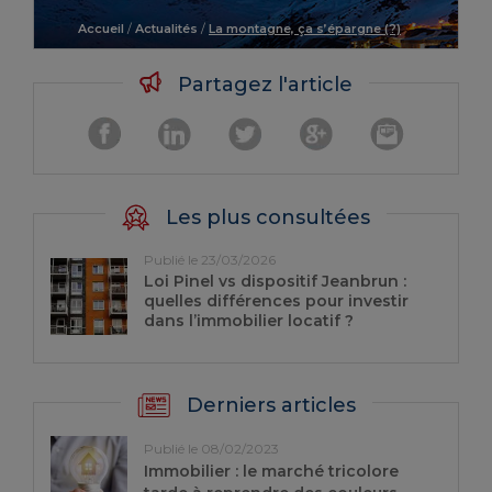
Accueil
/
Actualités
/
La montagne, ça s’épargne (?)
Partagez l'article
Les plus consultées
Publié le 23/03/2026
Loi Pinel vs dispositif Jeanbrun :
quelles différences pour investir
dans l’immobilier locatif ?
Derniers articles
Publié le 08/02/2023
Immobilier : le marché tricolore