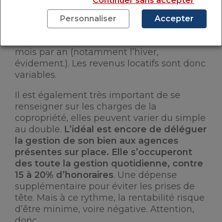
Continuer sans accepter
monter les enchères si plusieurs
personnes sont sur le même logement
.
Personnaliser
Accepter
D’autant que la location ne peut être
assurée à l’année, au mieux quelques
mois par an (notamment l’hiver,
évidement.). Les revenus locatifs sont donc
variables.
Il est également très important de se
renseigner sur les charges de la
copropriété, elles peuvent varier du simple
au double.
L’idéal est encore de déléguer
la gestion de son bien aux agences
présentes sur place. Elle s’occuperont
des toute la gestion quotidienne, contre
15 à 20% d’honoraires
. Une dépense
supplémentaire pour éviter les prises de
tête. Mais à ce rythme, la rentabilité risque
d’être minime, voire négative. Attention,
donc.