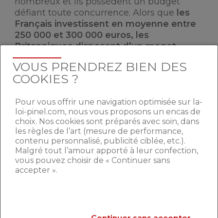
nombreux et ils possèdent un budget
défiant toute concurrence. Alors que
les
Français investissent en moyenne entre
250 000 et 300 000 euros, les
Britanniques disposent d’un magot
évalué entre 600 000 et 800 000 euros
.
VOUS PRENDREZ BIEN DES
De quoi faire pencher la balance d’un côté
COOKIES ?
plutôt que de l’autre.
Pour vous offrir une navigation optimisée sur la-
UN MARCHÉ
loi-pinel.com, nous vous proposons un encas de
choix. Nos cookies sont préparés avec soin, dans
CONCURRENTIEL
les règles de l’art (mesure de performance,
contenu personnalisé, publicité ciblée, etc.).
Malgré tout l’amour apporté à leur confection,
Si le fait de posséder son propre
vous pouvez choisir de « Continuer sans
appartement à la montagne, au pied des
accepter ».
pistes, est un avantage et un plaisir non
négligeable, la rentabilité n’est pas
forcément au rendez-vous. On l’a vu,
la
concurrence peut rapidement faire