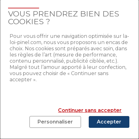
Le 13 juillet dernier, l’administration fiscale
a publié
un nouveau rescrit relatif à ce
VOUS PRENDREZ BIEN DES
délai
légal d’achèvement des travaux. Elle
COOKIES ?
accepte que dans certains cas de
« force
majeure »
le délai de 30 mois soit
Pour vous offrir une navigation optimisée sur la-
prolongé. Il s’agit de
loi-pinel.com, nous vous proposons un encas de
situations
complètement indépendantes
choix. Nos cookies sont préparés avec soin, dans
de la volonté des investisseurs,
les règles de l’art (mesure de performance,
imprévisibles
et qui
empêchent la
contenu personnalisé, publicité ciblée, etc.).
poursuite des travaux
.
Malgré tout l’amour apporté à leur confection,
vous pouvez choisir de « Continuer sans
On retiendra deux grands cas de « force
accepter ».
majeure » :
Lorsqu’un
arrêté municipal de péril
est
pris suite à un affaissement de la voie
Continuer sans accepter
publique permettant de desservir le
chantier
Personnaliser
Accepter
Lorsque les travaux sont interrompus
suite à un
recours pris contre la validité