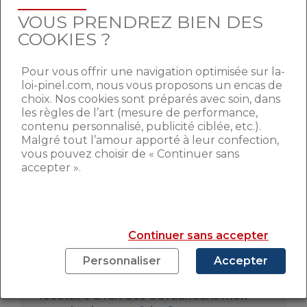
VOUS PRENDREZ BIEN DES
COOKIES ?
Ce dispositif peut inciter les propriétaires
les plus récalcitrants à engager des
travaux visant à améliorer les
Pour vous offrir une navigation optimisée sur la-
loi-pinel.com, nous vous proposons un encas de
performances énergétiques d’un
choix. Nos cookies sont préparés avec soin, dans
logement locatif, et ainsi
respecter les
les règles de l’art (mesure de performance,
nouvelles normes
, imposées par la loi, de
contenu personnalisé, publicité ciblée, etc.).
plus en plus strictes.
Malgré tout l’amour apporté à leur confection,
vous pouvez choisir de « Continuer sans
accepter ».
En savoir plus sur les travaux dans son
logement
La question de la semaine : le locataire
Continuer sans accepter
est-il en droit de repeindre son
logement ?
Personnaliser
Accepter
La question de la semaine : mon
locataire a fait des travaux sans mon