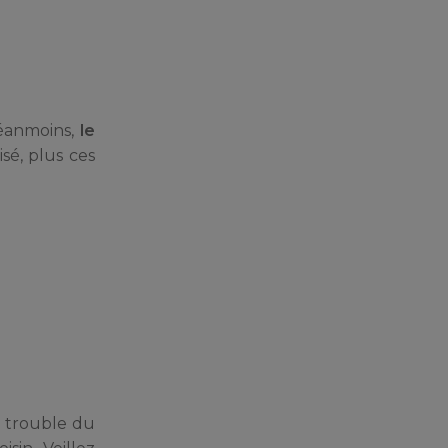
 Néanmoins,
le
lisé, plus ces
n trouble du