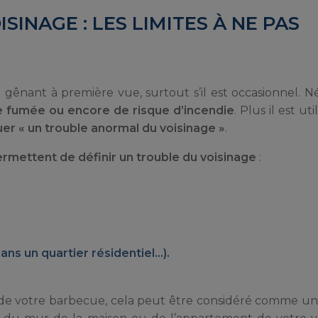
INAGE : LES LIMITES À NE PAS
n de gênant à première vue, surtout s’il est occasionnel.
 fumée ou encore de risque d’incendie
. Plus il est uti
er « un trouble anormal du voisinage »
.
ermettent de définir un trouble du voisinage
:
 dans un quartier résidentiel…).
rvir de votre barbecue, cela peut être considéré comme u