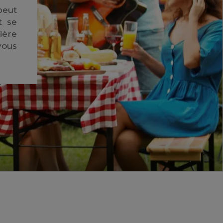
peut
t se
ière
vous