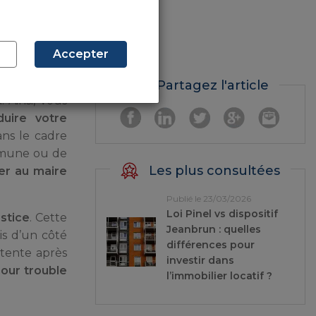
 utilisation
 lancer une
s doute par
Accepter
’amiable. Si
, c’est vers
Partagez l'article
 Ainsi, vous
uire votre
ans le cadre
mmune ou de
Les plus consultées
er au maire
Publié le 23/03/2026
Loi Pinel vs dispositif
ustice
. Cette
Jeanbrun : quelles
is d’un côté
différences pour
ntente après
investir dans
our trouble
l’immobilier locatif ?