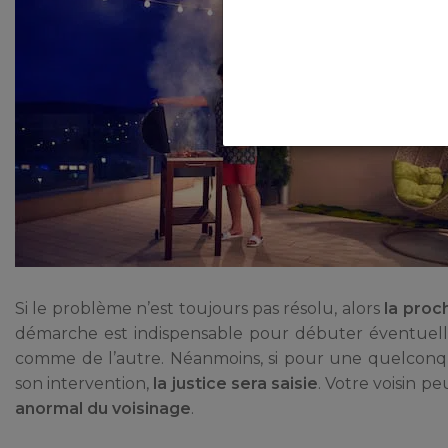
Si le problème n’est toujours pas résolu, alors
la proc
démarche est indispensable pour débuter éventuelle
comme de l’autre. Néanmoins, si pour une quelconque
son intervention,
la justice sera saisie
. Votre voisin 
anormal du voisinage
.