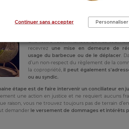
désagréments occasionnés sont dus à
une
abusive de l’appareil, votre voisin peut
procédure contre vous
. Il débutera san
Continuer sans accepter
Personnaliser
une tentative de règlement du problème à l
la discussion verbale ne semble pas suffire
une lettre recommandée qu’il se tournera.
recevrez
une mise en demeure de réd
usage du barbecue ou de le déplacer
. D
d’un non-respect du règlement de la co
la copropriété,
il peut également s’adress
ou au syndic.
haine étape est de faire intervenir un conciliateur en j
ment une action en justice et ne requiert aucuns fra
 raison, vous ne trouvez toujours pas de terrain d’e
peut demander
le versement de dommages et intérêts p