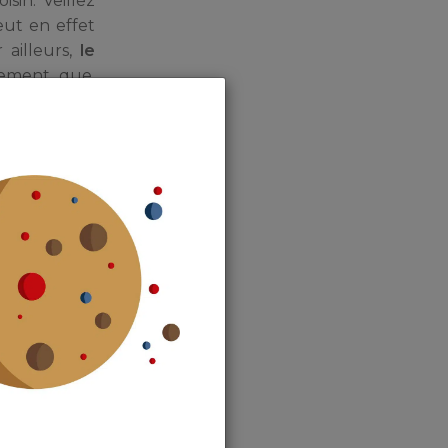
sin. Veillez
eut en effet
 ailleurs,
le
ement que,
finie. Alors
ormaux du
oubles de
t en aucun
ns, si les