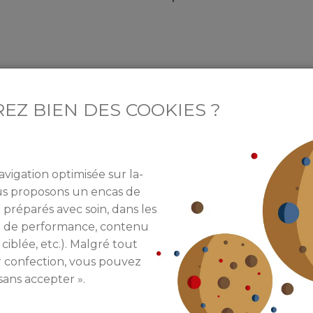
EZ BIEN DES COOKIES ?
nts acteurs du projet pendant environ six mois, afin d
ases saines.
avigation optimisée sur la-
ous proposons un encas de
t nécessite de produire plus de nourriture et d’énergie,
 préparés avec soin, dans les
résident de la République n’a pas communiqué sa posi
re de performance, contenu
 d’outrepasser ses convictions.
 ciblée, etc.). Malgré tout
r confection, vous pouvez
sans accepter ».
 réunirait les représentants des producteurs et des c
eau ministre. Ce dernier aimerait renforcer une distr