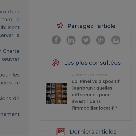
animateur
tard, la
Partagez l'article
bilisent
erver la
un Charte
à œuvrer
Les plus consultées
pour les
Publié le 23/03/2026
Loi Pinel vs dispositif
xperts de
Jeanbrun : quelles
différences pour
sions de
investir dans
l’immobilier locatif ?
ernement
Derniers articles