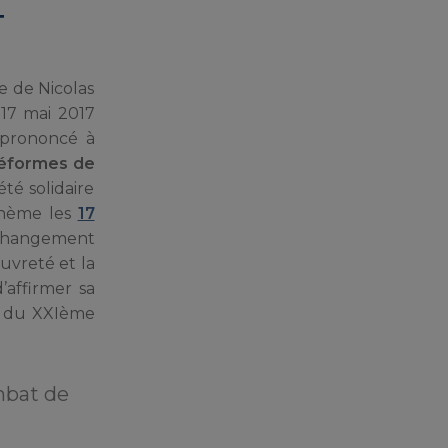
T
e de Nicolas
17 mai 2017
 prononcé à
réformes de
té solidaire
thème les
17
e changement
auvreté et la
d’affirmer sa
es du XXIème
mbat de