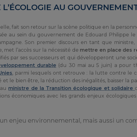
E L’ÉCOLOGIE AU GOUVERNEMEN
le, fait son retour sur la scène politique en la personn
sée au sein du gouvernement de Edouard Philippe le 
campagne. Son premier discours en tant que ministre,
 met l’accès sur la nécessité de
mettre en place des 
iés par ses successeurs et qui développeront une socié
éveloppement durable
(du 30 mai au 5 juin) a pour 
Unies
, parmi lesquels ont retrouve : la lutte contre l
é et le bien être, la réduction des inégalités, baisser la p
veau
ministre de la Transition écologique et solidaire
bitions économiques avec les grands enjeux écologiqu
 un enjeu environnemental, mais aussi un co