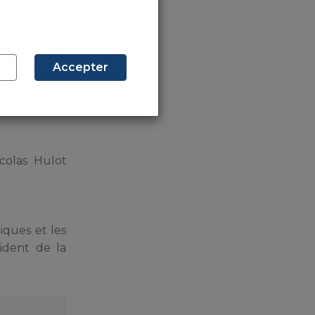
sure devrait
es.
Accepter
st de ramener
écessaire de
icolas Hulot
iques et les
ident de la