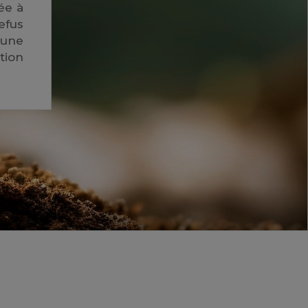
ée à
efus
'une
tion