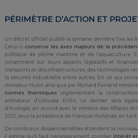
PÉRIMÈTRE D’ACTION ET PROJE
Un décret officiel publié la semaine dernière fixe les l
Celui-ci
conserve les axes majeurs de la précédent
politique de pêche maritime et de l’aquaculture. El
notamment sur leurs aspects législatifs et financi
transports et des infrastructures, des technologies v
la sécurité industrielle entre autres. En ce qui conc
monsieur Hulot ainsi que par Richard Ferrand ministre 
normes thermiques
réglementant la construction 
animateur d’Ushuaïa. Enfin, ce dernier sera égal
d’écologie, en accord avec le ministre des Affaires ét
2012, sous la présidence de François Hollande, en ta
De nombreux dossiers sensibles attendent le nouveau mi
il estime qu’il faut nécessairement concilier
intérêt 