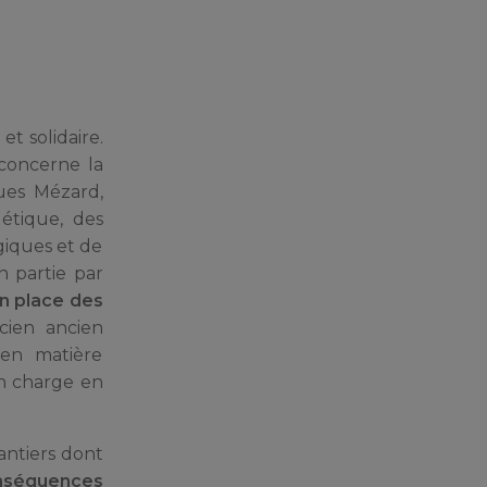
et solidaire.
 concerne la
ques Mézard,
gétique, des
giques et de
n partie par
en place des
cien ancien
 en matière
en charge en
antiers dont
onséquences