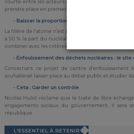
courte entre les acteurs ce qui permettrait d’avoir 
prendre place en premier lieu dans les services de rest
Baisser la proportion du nucléaire
La filière de l’atome n’est pas en reste puisque l’objec
à 50 % la part du nucléaire dans le mix énergétique f
combiner avec les critères socio économiques que susc
Enfouissement des déchets nucléaires : le site
Concernant ce projet de centre d’enfouissement loca
souhaiterait laisser place au débat public et étudier d
Ceta : Garder un contrôle
Nicolas Hulot réclame que le traité de libre échange
engagements sociaux du gouvernement. Il sera ame
république.