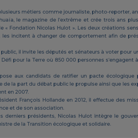
ne plusieurs métiers comme journaliste, photo-reporter, 
shuaïa, le magazine de l’extrême et crée trois ans plus 
« Fondation Nicolas Hulot ». Les deux créations sensi
t les incitent à changer de comportement afin de prés
public, il invite les députés et sénateurs à voter pour 
 le Défi pour la Terre où 850 000 personnes s’engagent 
ropose aux candidats de ratifier un pacte écologique 
 de la part du débat public le propulse ainsi que les e
ent en 2007.
ident François Hollande en 2012, il effectue des mis
nce et de son association.
ois derniers présidents, Nicolas Hulot intègre le gouv
istre de la Transition écologique et solidaire.