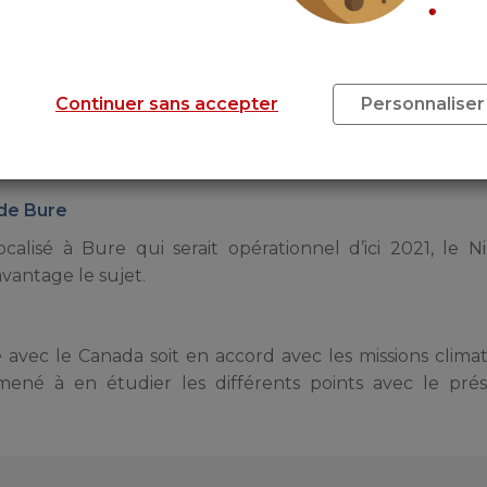
un meilleur contrôle et de meilleurs produits. Cette me
auration en entreprise ainsi que dans les cantines scolair
Continuer sans accepter
Personnaliser
tif du ministre de la transition écologique et solidaire e
rançais d’ici 2025. Un combat pour l’avenir qu’il sera n
ite l’arrêt des centrales concernées.
 de Bure
lisé à Bure qui serait opérationnel d’ici 2021, le N
avantage le sujet.
 avec le Canada soit en accord avec les missions climat
né à en étudier les différents points avec le prés