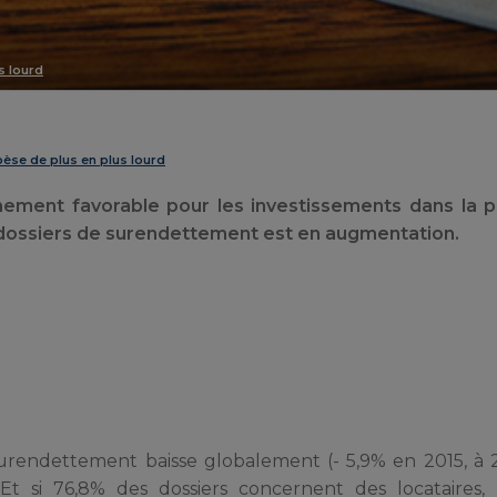
s lourd
pèse de plus en plus lourd
ement favorable pour les investissements dans la p
s dossiers de surendettement est en augmentation.
surendettement baisse globalement (- 5,9% en 2015, à 2
 Et si 76,8% des dossiers concernent des locataires,