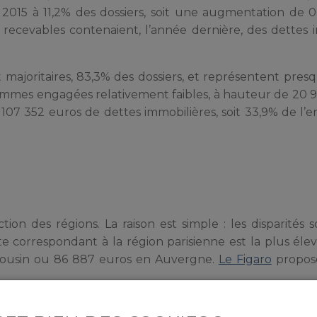
n 2015 à 11,2% des dossiers, soit une augmentation de 0
 recevables contenaient, l’année dernière, des dettes 
majoritaires, 83,3% des dossiers, et représentent presq
sommes engagées relativement faibles, à hauteur de 20 
107 352 euros de dettes immobilières, soit 33,9% de l
ion des régions. La raison est simple : les disparités s
 correspondant à la région parisienne est la plus élev
mousin ou 86 887 euros en Auvergne.
Le Figaro
propos
 favorable en ce début 2016, une tendance qui a c