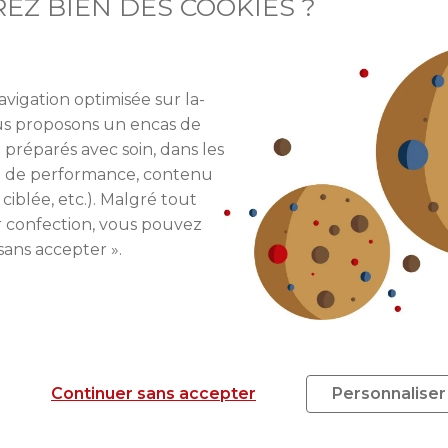
EZ BIEN DES COOKIES ?
ssé, particulièrement dans l’ancien, et les taux d’intérê
lement historique. En ce sens, si l’immobilier est attract
es risques, surtout si l’on analyse pas en profondeur s
avigation optimisée sur la-
ous proposons un encas de
 préparés avec soin, dans les
re de performance, contenu
 ciblée, etc.). Malgré tout
ticle rédigé par
Julie Sorli
r confection, vous pouvez
sans accepter ».
urs années déjà, j’ai plaisir à partager les
s de l’immobilier et de la défiscalisation
rsonnes intéressées souhaitant investir en
Continuer sans accepter
Personnaliser