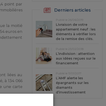
,4 point par
Derniers articles
immobilières
Publié le 26/06/2019
Livraison de votre
ue la moitié
appartement neuf : les
954 euros en
éléments à vérifier lors
’endettement
de la remise des clés.
Publié le 23/02/2018
L’indivision : attention
aux idées reçues sur le
financement
Publié le 11/01/2017
ont liées au
L’AMF alerte les
é, à 134 066
épargnants sur les
e une carte
diamants
d’investissement
ommencé dès