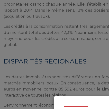
propriétaires grandit chaque année. Elle s’établit e
rapport à 2014. Dans le même sens, 13% des dossiers
(acquisition ou travaux).
Les crédits à la consommation restent très largement 
du montant total des dettes, 42,3%. Néanmoins, les 
moyenne pour les crédits à la consommation, contre 
global.
DISPARITÉS RÉGIONALES
Les dettes immobilières sont très différentes en fonct
marchés immobiliers locaux. En conséquence, la dette
euros en moyenne, contre 85 592 euros pour le Li
interactive de toutes les régions.
L’environnement économique est particulièrement