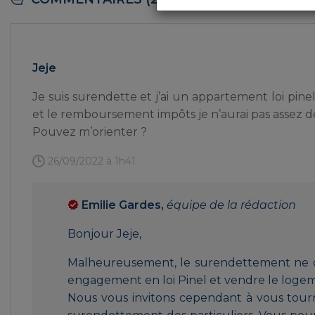
Jeje
Je suis surendette et j’ai un appartement loi pin
et le remboursement impôts je n’aurai pas assez 
Pouvez m’orienter ?
26/09/2022 à 1h41
Emilie Gardes,
équipe de la rédaction
Bonjour Jeje,
Malheureusement, le surendettement ne co
engagement en loi Pinel et vendre le logem
Nous vous invitons cependant à vous tourn