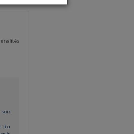
énalités
 son
e du