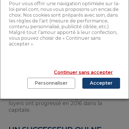
entre 2014 et 2016, à peine 55% des villes
Pour vous offrir une navigation optimisée sur la-
loi-pinel.com, nous vous proposons un encas de
respectent les objectifs de quota de
choix. Nos cookies sont préparés avec soin, dans
logements sociaux. Autre volet du mandat,
les règles de l’art (mesure de performance,
la loi Alur (accès au logement et à un
contenu personnalisé, publicité ciblée, etc.).
urbanisme rénové) n’est finalement entrée
Malgré tout l’amour apporté à leur confection,
en vigueur que fin 2015. Enfin, elle a
vous pouvez choisir de « Continuer sans
largement été modifiée, suite à l’arrivée
accepter ».
d’Emmanuel Valls à Matignon,
notamment concernant la Garantie
Universelle des Loyers (GUL) remplacée
(en partie) par le Visa pour le logement et
Continuer sans accepter
l’emploi (VISALE). Difficile d’avoir un retour
sur l’encadrement des loyers, mis en place
Personnaliser
Accepter
seulement dans deux ville sà ce jour (Paris
et Lille), d’autant que malgré tout, les
loyers ont progressé en 2016 dans la
capitale.