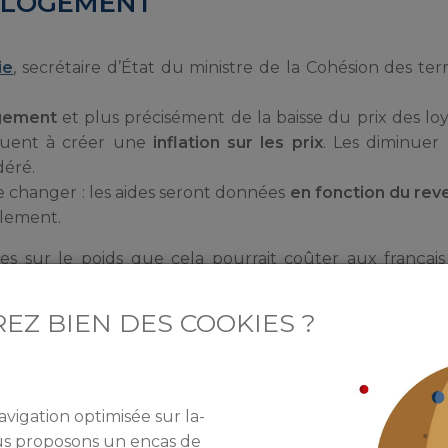
N LOGEMENT
ie
, secrétaire d’État du ministre de la Cohésion des terr
ogement
et plus précisément de la baisse du prix des loy
ibuent à créer une
inflation sur les prix
. Les diminuer 
déré.
 changer : les aides seront données
en fonction du rev
llement.
 sur le poids que cela pourrait coûter aux français
EZ BIEN DES COOKIES ?
cataires au 1er octobre seront du même monta
avigation optimisée sur la-
ra
la seule pour les prochains mois
. Cela rassurera les 
ous proposons un encas de