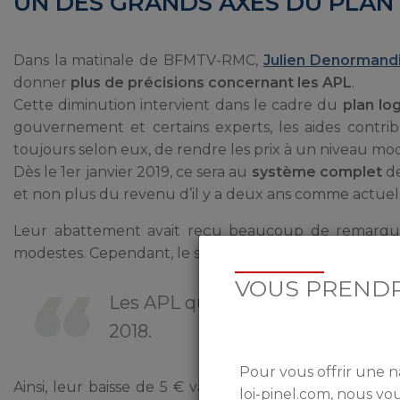
UN DES GRANDS AXES DU PLA
Dans la matinale de BFMTV-RMC,
Julien Denormand
donner
plus de précisions concernant les APL
.
Cette diminution intervient dans le cadre du
plan l
gouvernement et certains experts, les aides contr
toujours selon eux, de rendre les prix à un niveau mo
Dès le 1er janvier 2019, ce sera au
système complet
de
et non plus du revenu d’il y a deux ans comme actue
Leur abattement avait reçu beaucoup de remarques
modestes. Cependant, le secrétaire d’État l’affirme :
VOUS PRENDR
Les APL que toucheront les allo
2018.
Pour vous offrir une n
Ainsi, leur baisse de 5 € valable dès octobre 2017 se
loi-pinel.com, nous v