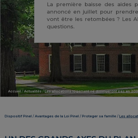
La première baisse des aides 
annoncé en juillet pour prendre
vont être les retombées ? Les A
questions.
Accueil
/
Actualités
/
Les allocations logement ne diminueront pas en 201
Dispositif Pinel
Avantages de la Loi Pinel
Proteger sa famille
Les alloca