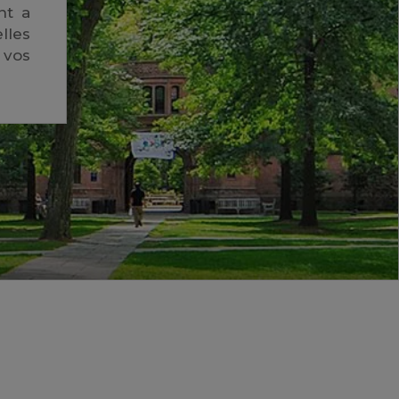
nt a
lles
 vos