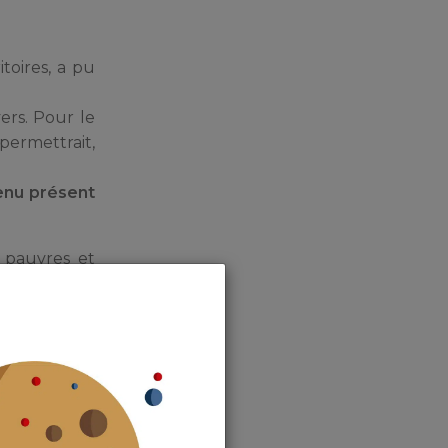
itoires, a pu
ers. Pour le
permettrait,
enu présent
 pauvres et
nt en
bénéficiaires