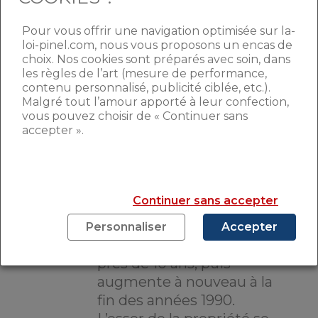
Pour vous offrir une navigation optimisée sur la-
loi-pinel.com, nous vous proposons un encas de
L’IMPORTANCE DE L’ÂGE ET
choix. Nos cookies sont préparés avec soin, dans
LE MILIEU SOCIAL
les règles de l’art (mesure de performance,
contenu personnalisé, publicité ciblée, etc.).
Malgré tout l’amour apporté à leur confection,
Cette augmentation du nombre de
vous pouvez choisir de « Continuer sans
accepter ».
propriétaires
se divise en quatre périodes
.
Après plusieurs décennies
de progression continue,
Continuer sans accepter
la part des propriétaires
se stabilise à la fin des
Personnaliser
Accepter
années 1980, pendant
près de 10 ans, puis
augmente à nouveau à la
fin des années 1990.