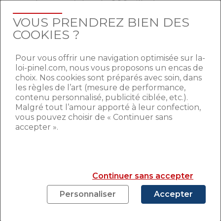
nombreuses (plus de 900 villes)
comparées aux autres localisées en A bis,
VOUS PRENDREZ BIEN DES
A et B1.
COOKIES ?
De plus des dérives surviennent dans
certaines villes. En effet, ces dernières ont
Pour vous offrir une navigation optimisée sur la-
loi-pinel.com, nous vous proposons un encas de
obtenues des dérogations alors qu’elles
choix. Nos cookies sont préparés avec soin, dans
ont déjà une sur-offre de logements. Les
les règles de l’art (mesure de performance,
causes de cette floraison de biens sont une
contenu personnalisé, publicité ciblée, etc.).
faible évolution démographique ainsi que
Malgré tout l’amour apporté à leur confection,
trop de constructions nouvelles.
vous pouvez choisir de « Continuer sans
L’ensemble de ces facteurs ne visent pas à
accepter ».
favoriser l’investissement locatif dans ces
zones étant donné qu’elles comportent
des risques pour les potentiels
investisseurs. Ceux-ci peuvent perdre leur
Continuer sans accepter
avantage fiscal rapidement s’il ne trouve
pas de locataire et serait contraint de
Personnaliser
Accepter
revendre leur bien immobilier à perte. Des
risques qui pourraient être évités si la loi