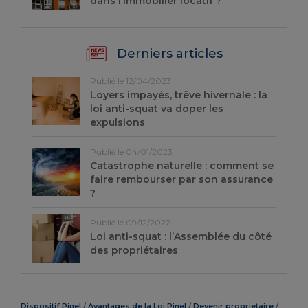
dans l’immobilier locatif ?
Derniers articles
Publié le 12/04/2023
Loyers impayés, trêve hivernale : la
loi anti-squat va doper les
expulsions
Publié le 04/01/2023
Catastrophe naturelle : comment se
faire rembourser par son assurance
?
Publié le 09/12/2022
Loi anti-squat : l’Assemblée du côté
des propriétaires
Dispositif Pinel
Avantages de la Loi Pinel
Devenir proprietaire