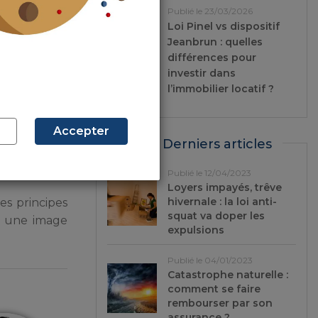
as des tiers.
Publié le 23/03/2026
 à partir du
Loi Pinel vs dispositif
Jeanbrun : quelles
différences pour
investir dans
l’immobilier locatif ?
Accepter
e de l’article
Derniers articles
preuve et le
Publié le 12/04/2023
Loyers impayés, trêve
hivernale : la loi anti-
es principes
squat va doper les
e, une image
expulsions
Publié le 04/01/2023
Catastrophe naturelle :
comment se faire
rembourser par son
assurance ?