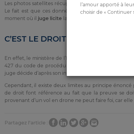
Les photos satellites récupérées ne sont pas directemen
l’amour apporté à leu
Le fait est que ces données sont publiques et à la dis
choisir de « Continuer 
moment où il
juge licite
la valeur de celles-ci.
C’EST LE DROIT PÉNAL QUI LE DI
En effet, le ministère de l’Intérieur se réfère au
princ
427 du code de procédure pénale indiquant que « les
juge décide d’après son intime conviction ».
Cependant, il existe deux limites au principe énon
de droit font référence au fait que la preuve se doi
provenant d’un vol en drone ne peut faire foi, car elle n
Partagez l'article :