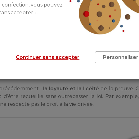
t récoltées par des officiers de police judicaire, mais p
r confection, vous pouvez
ponibilité de tous. Le juge est en droit de s’en servir,
sans accepter ».
T !
Continuer sans accepter
Personnaliser
ipe de liberté dans l’établissement de la preuve
, en vu
 infractions peuvent être établies par tout mode de 
cé précédemment :
la loyauté et la licéité
de la preuve. C
t d’être recueillie sans outrepasser la loi. Par exempl
e respecte pas le droit à la vie privée.