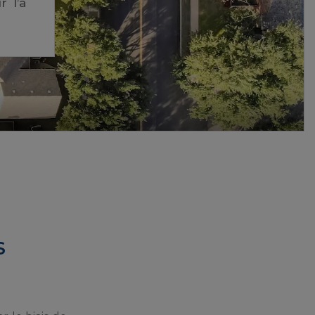
r l’a
S