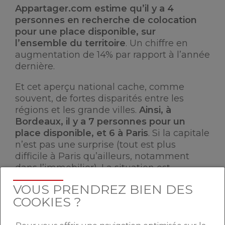
Appartager.com estime qu’il y a 4
personnes en recherche de colocation
pour une place disponible, sur
l’ensemble du territoire
. Un chiffre en
augmentation de 14% par rapport à l’année
dernière.
Et cet aperçu national cache, comme
souvent, de fortes disparités entre les
régions et les grande villes.
Ainsi, à
Bordeaux, il y a 7 personnes pour un
place disponible, et 6 à Paris
. Si la capitale
n’est pas une surprise (tout est plus
difficile à Paris qu’ailleurs, notamment
dans l’immobilier), La situation est
inquiétante pour les villes tendues.
VOUS PRENDREZ BIEN DES
COOKIES ?
LA PART DES SALARIÉS EST