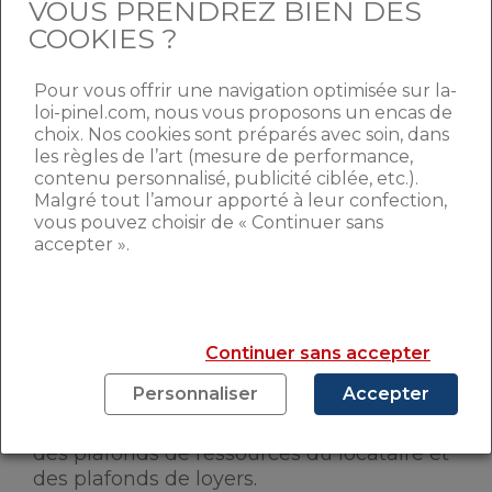
VOUS PRENDREZ BIEN DES
COOKIES ?
Pour vous offrir une navigation optimisée sur la-
loi-pinel.com, nous vous proposons un encas de
choix. Nos cookies sont préparés avec soin, dans
les règles de l’art (mesure de performance,
contenu personnalisé, publicité ciblée, etc.).
A l’origine, le cadeau fiscal introduit par la
Malgré tout l’amour apporté à leur confection,
vous pouvez choisir de « Continuer sans
loi visait à pallier les difficultés auxquelles
accepter ».
étaient confrontées les particuliers sur le
logement intermédiaire. Le principe de la
loi Pinel consiste à acheter un logement
neuf (en futur état d’achèvement ou
réhabilité) dans une zone éligible au
Continuer sans accepter
dispositif (en général une zone de tension
Personnaliser
Accepter
sur le marché locatif) et à le mettre en
location. Le bénéfice fiscal est soumis à
des plafonds de ressources du locataire et
des plafonds de loyers.