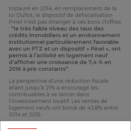
Instauré en 2014, en remplacement de la
loi Duflot, le dispositif de défiscalisation
Pinel n’est pas étranger à ces bons chiffres
:
“le très faible niveau des taux des
crédits immobiliers et un environnement
institutionnel particulièrement favorable
avec un PTZ et un dispositif « Pinel », ont
permis à l’activité en logement neuf
d’afficher une croissance de 7,4 % en
2016 à prix constants”
.
La perspective d’une réduction fiscale
allant jusqu’à 21% a encouragé les
contribuables à se lancer dans
l’investissement locatif. Les ventes de
logement neufs ont bondi de 43,8% entre
2014 et 2015.