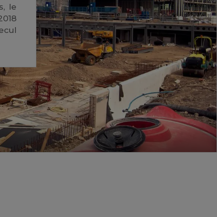
, le
2018
ecul