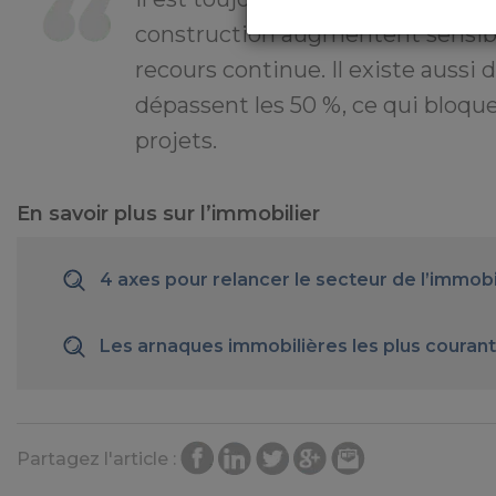
construction augmentent sensib
recours continue. Il existe aussi
dépassent les 50 %, ce qui bloqu
projets.
En savoir plus sur l’immobilier
4 axes pour relancer le secteur de l’immobi
Les arnaques immobilières les plus couran
Partagez l'article :