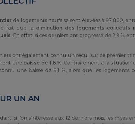
OLLECTIF
ntier
de logements neufs se sont élevées à 97 800, enr
 le fait que la
diminution des logements collectifs 
duels
. En effet, si ces derniers ont progressé de 2,9 % ent
rniers ont également connu un recul sur ce premier tri
strent une
baisse de 1,6 %
. Contrairement à la situation
 connu une baisse de 9,1 %, alors que les logements co
SUR UN AN
ant, si l’on s’intéresse aux 12 derniers mois, les mises e
ermis de construire ont augmenté.
Comparé au
dents, ils ont progressé
respectivement de 9,2 % s