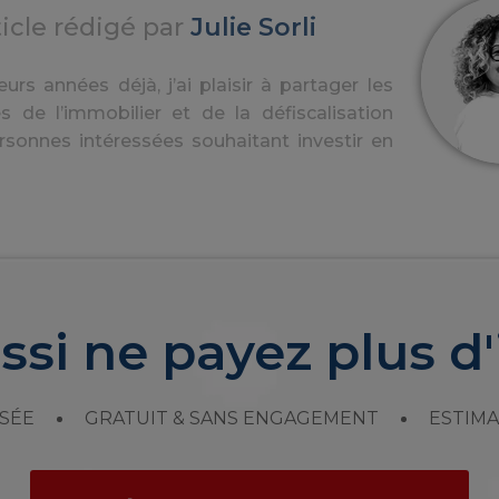
ticle rédigé par
Julie Sorli
urs années déjà, j’ai plaisir à partager les
s de l’immobilier et de la défiscalisation
rsonnes intéressées souhaitant investir en
ssi ne payez plus d'
SÉE
GRATUIT & SANS ENGAGEMENT
ESTIMA