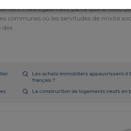
lement mais également parce que le fléau de
 des communes où les servitudes de mixité soc
e des
lier
Les achats immobiliers appauvrissent-il t
français ?
tes
La construction de logements neufs en 