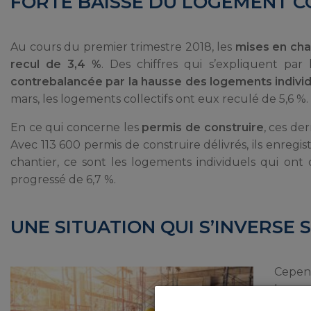
FORTE BAISSE DU LOGEMENT C
Au cours du premier trimestre 2018, les
mises en cha
recul de 3,4 %
. Des chiffres qui s’expliquent par
contrebalancée par la hausse des logements indivi
mars, les logements collectifs ont eux reculé de 5,6 %.
En ce qui concerne les
permis de construire
, ces de
Avec 113 600 permis de construire délivrés, ils enregi
chantier, ce sont les logements individuels qui ont
progressé de 6,7 %.
UNE SITUATION QUI S’INVERSE 
Cepend
les p
précé