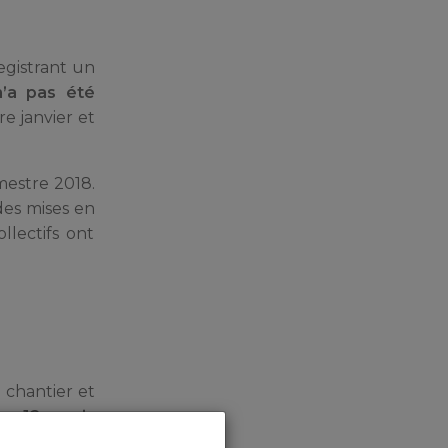
egistrant un
n’a pas été
re janvier et
mestre 2018.
 des mises en
llectifs ont
n chantier et
x 12 mois
oit 425 800