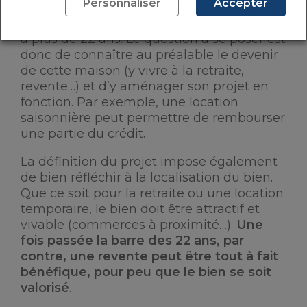
Personnaliser
Accepter
sociaux de 15,5%
. Il est possible d’être
exonéré des 19% si le bien a été acheté il y
a plus de 22 ans. Le question à se poser est
donc de connaître au préalable le devenir
de cette maison (y vivre à la retraite,
revente…) et d’y aménager son projet en
fonction. Par exemple, une location
saisonnière peut permettre de rembourser
une partie du crédit.
La définition du projet impose également
de bien réfléchir à la localisation du bien.
Que ce soit pour la retraite ou une location
temporaire, le bien doit être attractif et
vivable (commerces à proximité…).
Une
fois passée la barre des 22 ans, par
contre, une revente peut être tout à fait
bénéfique, pour peu que le bien se soit
valorisé
.