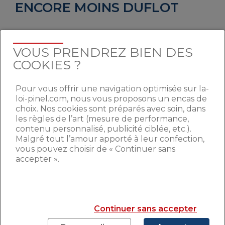
ENCORE MOINS DUFLOT
Une crise du logement s’est
durablement installée en France
. La
VOUS PRENDREZ BIEN DES
demande est beaucoup plus forte que
COOKIES ?
l’offre, particulièrement dans certaine
zones (Paris et sa banlieue…). Les
Pour vous offrir une navigation optimisée sur la-
gouvernements successifs ont tous tenté
loi-pinel.com, nous vous proposons un encas de
de relancer la construction de logements à
choix. Nos cookies sont préparés avec soin, dans
coups de loi, sans pour autant trouver la
les règles de l’art (mesure de performance,
bonne carburation. La dernière en date, la
contenu personnalisé, publicité ciblée, etc.).
Malgré tout l’amour apporté à leur confection,
loi Pinel, semble fonctionner. Mais il
vous pouvez choisir de « Continuer sans
semble logique que les dirigeants n’aident
accepter ».
pas à l’achat de maisons qui resteront
vides une longue partie de l’année.
D’autant qu’en cas de revente d’une
maison secondaire,
la plus-value est
Continuer sans accepter
taxée à 19%, en plus des prélèvements