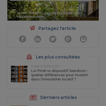
Accueil
/
Actualités
/
De l’intérêt d’acheter une
maison secondaire
Partagez l'article
Les plus consultées
Publié le 23/03/2026
Loi Pinel vs dispositif Jeanbrun :
quelles différences pour investir
dans l’immobilier locatif ?
Derniers articles