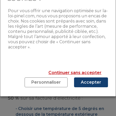
Pour vous offrir une navigation optimisée sur la-
loi-pinel.com, nous vous proposons un encas de
Énoncé plus haut, la
consommation d’un
choix. Nos cookies sont préparés avec soin, dans
les règles de l’art (mesure de performance,
climatiseur
peut s’avérer gourmande, et
contenu personnalisé, publicité ciblée, etc.).
d’autant plus si elle est n’est pas utilisée à
Malgré tout l’amour apporté à leur confection,
bon escient. Réputé pour sa
vous pouvez choisir de « Continuer sans
caractéristique énergivore, il est
accepter ».
néanmoins possible de diminuer la
consommation d’un climatiseur, même en
période de fortes chaleurs. Cet appareil
voué à rafraîchir une pièce rapidement,
Continuer sans accepter
puise un maximum d’énergie au
démarrage. Pour limiter son impact
Personnaliser
Accepter
énergétique, plusieurs astuces sont à
retenir, permettant d’
économiser jusqu’à
50 %
sur sa facture d’électricité :
Choisir une température de
5 degrés en
dessous
de la température extérieure