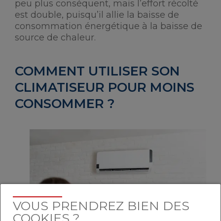
peu plus conséquent, mais l’effort récolté
est double, puisqu’il allie la baisse de
consommation énergétique à la baisse de
source de chaleur.
COMMENT UTILISER SON
CLIMATISEUR POUR MOINS
CONSOMMER ?
VOUS PRENDREZ BIEN DES
COOKIES ?