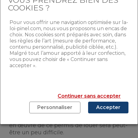
VOUS PRENDREZ BIEN DES
La
ministre Emmanuelle Cosse
a soutenu
COOKIES ?
l’idée de lutter ainsi contre les logements
nuisibles à la santé et à la sécurité de leurs
Pour vous offrir une navigation optimisée sur la-
occupants. Elle explique en effet que l’État
loi-pinel.com, nous vous proposons un encas de
ne peut pas tolérer que des marchands de
choix. Nos cookies sont préparés avec soin, dans
sommeil profitent de la misère pour
les règles de l’art (mesure de performance,
s’enrichir.
contenu personnalisé, publicité ciblée, etc.).
Car d’après les statistiques, 2%
Malgré tout l’amour apporté à leur confection,
des logements du parc locatif privé, soit
vous pouvez choisir de « Continuer sans
environ 210.000 logements, sont
accepter ».
qualifiés d’« indignes ».
L’association Droit au Logement n’a pas
tari d’éloges sur cette initiative de l’État à
vouloir ainsi mieux contrôler les habitats
Continuer sans accepter
insalubres. Il s’agit d’une nouvelle étape
contre les bailleurs indélicats et les
Personnaliser
Accepter
marchands de sommeil, affirme
l’association avant de préciser que la mise
en œuvre de ce permis de louer sera peut-
être un peu difficile.