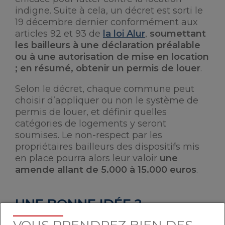
indigne. Suite à cela, un décret est sorti le
19 décembre dernier conformément aux
articles 92 et 93 de
la loi Alur
,
soumettant
les bailleurs à une déclaration préalable
ou à une autorisation de mise en location
; en résumé, obtenir un permis de louer
.
Selon le décret, chaque commune peut
choisir d’appliquer ou non le système de
permis de louer, et définir quelles
catégories de logements y seront
soumises. Le non-respect par les
propriétaires bailleurs des dispositifs mis
en place pourra alors leur valoir
une
amende allant de 5.000 à 15.000 euros
.
UNE BONNE IDÉE ?