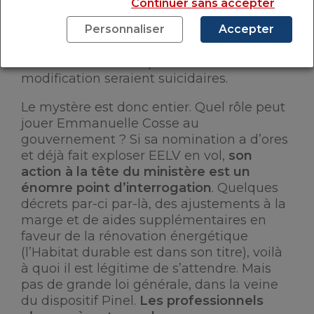
Continuer sans accepter
investisseurs et les a ramené sur le
Personnaliser
Accepter
marché. Conséquence, les ventes de
logement ancien augmentent et les mises
en chantier se multiplient. Des
modification seraient suicidaires.
Le mystère est donc entier. Quel rôle peut
jouer Emmanuelle Cosse au
gouvernement ? Si sa nomination a d’ores
et déjà fait exploser EELV en vol,
son
action à la tête du ministère est un
énomre point d’interrogation
. Quelques
décrets par-ci par-là, des ajustements à la
marge et de aides supplémentaires en
faveur de la rénovation énergétique
(l’Habitat durable est dans son titre), voilà
à quoi il est légitime de s’attendre. Mais
pas de grande loi générale, dans la veine
du dispositif Pinel.
Les professionnels