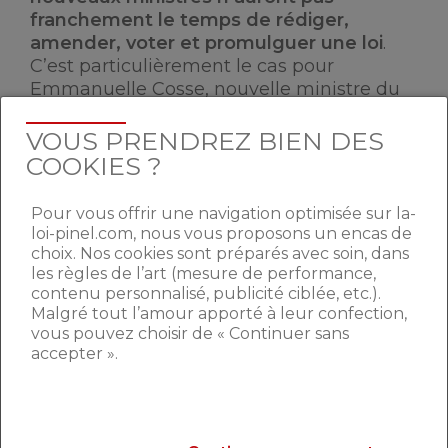
franchement le temps de rédiger,
amender, voter et promulguer une loi
.
C’est particulièrement le cas pour
Emmanuelle Cosse, nouvelle ministre du
Logement et ex patronne d’Europe
Écologie les Verts (EELV).
VOUS PRENDREZ BIEN DES
COOKIES ?
TOUCHE PAS À LA LOI PINEL
Pour vous offrir une navigation optimisée sur la-
loi-pinel.com, nous vous proposons un encas de
choix. Nos cookies sont préparés avec soin, dans
Sous cet intertitre un peu trivial se
les règles de l’art (mesure de performance,
dissimule une réalité partagée par
contenu personnalisé, publicité ciblée, etc.).
quasiment l’ensemble des professionnels
Malgré tout l’amour apporté à leur confection,
du secteur immobilier.
S’il y a une loi à
vous pouvez choisir de « Continuer sans
laquelle il est urgent de ne pas toucher,
accepter ».
c’est bien la loi Pinel. Elle est
probablement le meilleur dispositif mis
en place sur les 30 dernières années.
Efficace, souple, simple
, elle a rassuré les